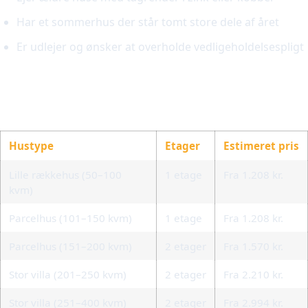
Har et sommerhus der står tomt store dele af året
Er udlejer og ønsker at overholde vedligeholdelsespligt
Priseksempler på
tagrenderensning
Hustype
Etager
Estimeret pris
Lille rækkehus (50–100
1 etage
Fra 1.208 kr.
kvm)
Parcelhus (101–150 kvm)
1 etage
Fra 1.208 kr.
Parcelhus (151–200 kvm)
2 etager
Fra 1.570 kr.
Stor villa (201–250 kvm)
2 etager
Fra 2.210 kr.
Stor villa (251–400 kvm)
2 etager
Fra 2.994 kr.