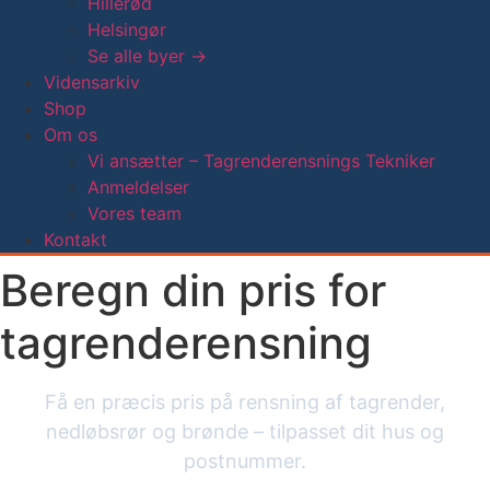
Hillerød
Helsingør
Se alle byer →
Vidensarkiv
Shop
Om os
Vi ansætter – Tagrenderensnings Tekniker
Anmeldelser
Vores team
Kontakt
Beregn din pris for
tagrenderensning
Få en præcis pris på rensning af tagrender,
nedløbsrør og brønde – tilpasset dit hus og
postnummer.