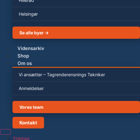
Hillerød
Helsingør
Se alle byer →
Vidensarkiv
Shop
Om os
Vi ansætter – Tagrenderensnings Tekniker
Anmeldelser
Vores team
Kontakt
Ydelser