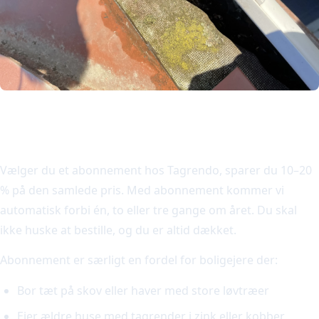
Spar penge med et abonnement
Vælger du et abonnement hos Tagrendo, sparer du 10–20
% på den samlede pris. Med abonnement kommer vi
automatisk forbi én, to eller tre gange om året. Du skal
ikke huske at bestille, og du er altid dækket.
Abonnement er særligt en fordel for boligejere der:
Bor tæt på skov eller haver med store løvtræer
Ejer ældre huse med tagrender i zink eller kobber