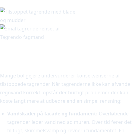
Hvad sker der, hvis du ikke renser
dine tagrender?
Mange boligejere undervurderer konsekvenserne af
tilstoppede tagrender. Når tagrenderne ikke kan afvande
regnvand korrekt, opstår der hurtigt problemer der kan
koste langt mere at udbedre end en simpel rensning:
Vandskader på facade og fundament:
Overløbende
tagrender leder vand ned ad muren. Over tid fører det
til fugt, skimmelsvamp og revner i fundamentet. En