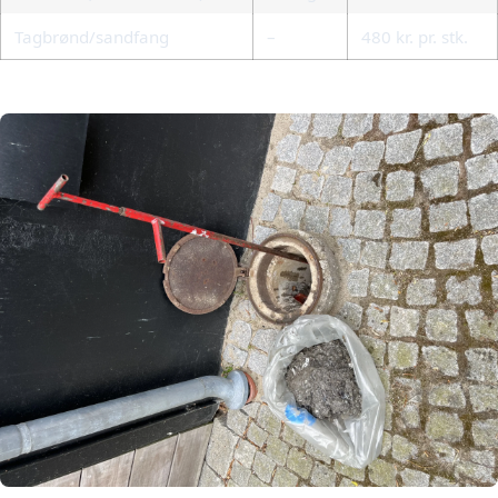
Tagbrønd/sandfang
–
480 kr. pr. stk.