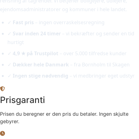
rensning af tagrender. Vi betjener boligejere, udlejere,
ejendomsadministratorer og kommuner i hele landet.
✓
Fast pris
– ingen overraskelsesregning
✓
Svar inden 24 timer
– vi bekræfter og sender en tid
hurtigt
✓
4,9 ★ på Trustpilot
– over 5.000 tilfredse kunder
✓
Dækker hele Danmark
– fra Bornholm til Skagen
✓
Ingen stige nødvendig
– vi medbringer eget udstyr
Prisgaranti
Prisen du beregner er den pris du betaler. Ingen skjulte
gebyrer.