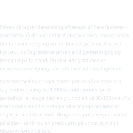
Hvad koster tagrenderensning i
Danmark?
Prisen på tagrenderensning afhænger af flere faktorer –
størrelsen på dit hus, antallet af etager, hvor meget snavs
der har samlet sig, og om du bor tæt på skov eller ved
kysten. Hos Tagrendo er prisen altid gennemsigtig og
beregnet på forhånd. Du skal aldrig stå med en
overraskelsesregning, når vi har renset dine tagrender.
Som tommelfingerregel starter prisen på en standard
tagrenderensning fra
1.208 kr. inkl. moms
for et
parcelhus i et etage med en grundplan på 50–150 kvm. For
større huse med flere etager eller mange nedløbsrør
stiger prisen tilsvarende. Brug vores prisberegner øverst
på siden – så får du en præcis pris på under ét minut,
tilpasset netop dit hus.