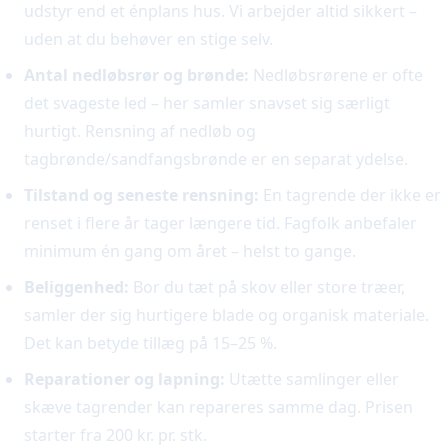
udstyr end et énplans hus. Vi arbejder altid sikkert –
uden at du behøver en stige selv.
Antal nedløbsrør og brønde:
Nedløbsrørene er ofte
det svageste led – her samler snavset sig særligt
hurtigt. Rensning af nedløb og
tagbrønde/sandfangsbrønde er en separat ydelse.
Tilstand og seneste rensning:
En tagrende der ikke er
renset i flere år tager længere tid. Fagfolk anbefaler
minimum én gang om året – helst to gange.
Beliggenhed:
Bor du tæt på skov eller store træer,
samler der sig hurtigere blade og organisk materiale.
Det kan betyde tillæg på 15–25 %.
Reparationer og lapning:
Utætte samlinger eller
skæve tagrender kan repareres samme dag. Prisen
starter fra 200 kr. pr. stk.