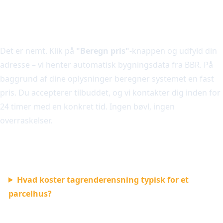
Sådan beregner du din pris
Det er nemt. Klik på
"Beregn pris"
-knappen og udfyld din
adresse – vi henter automatisk bygningsdata fra BBR. På
baggrund af dine oplysninger beregner systemet en fast
pris. Du accepterer tilbuddet, og vi kontakter dig inden for
24 timer med en konkret tid. Ingen bøvl, ingen
overraskelser.
Ofte stillede spørgsmål om priser
Hvad koster tagrenderensning typisk for et
parcelhus?