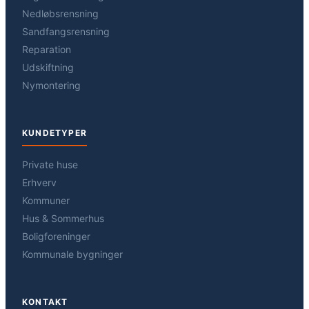
Nedløbsrensning
Sandfangsrensning
Reparation
Udskiftning
Nymontering
KUNDETYPER
Private huse
Erhverv
Kommuner
Hus & Sommerhus
Boligforeninger
Kommunale bygninger
KONTAKT