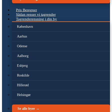
Pris Beregner
Sådan renser vi tagrender
Tagrenderensning i din by
København
Aarhus
Odense
Aalborg
Esbjerg
Roskilde
Hillerød
Helsingør
Se alle byer →