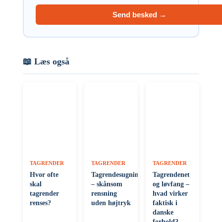
Send besked →
📖 Læs også
TAGRENDER
TAGRENDER
TAGRENDER
Hvor ofte
Tagrendesugning
Tagrendenet
skal
– skånsom
og løvfang –
tagrender
rensning
hvad virker
renses?
uden højtryk
faktisk i
danske
forhold?