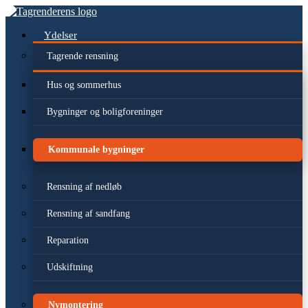
Videre
til
indhold
Ydelser
Tagrende rensning
Hus og sommerhus
Bygninger og boligforeninger
Kommunale bygninger
Rensning af nedløb
Rensning af sandfang
Reparation
Udskiftning
Nymontering