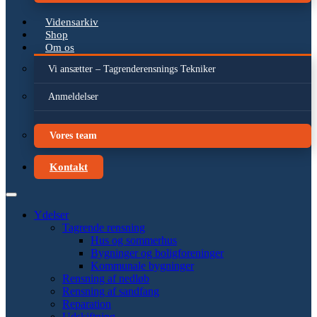
Vidensarkiv
Shop
Om os
Vi ansætter – Tagrenderensnings Tekniker
Anmeldelser
Vores team
Kontakt
Ydelser
Tagrende rensning
Hus og sommerhus
Bygninger og boligforeninger
Kommunale bygninger
Rensning af nedløb
Rensning af sandfang
Reparation
Udskiftning