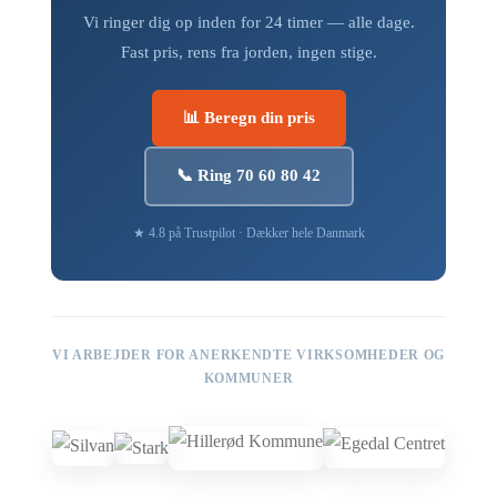
Vi ringer dig op inden for 24 timer — alle dage.
Fast pris, rens fra jorden, ingen stige.
📊 Beregn din pris
📞 Ring 70 60 80 42
★ 4.8 på Trustpilot · Dækker hele Danmark
VI ARBEJDER FOR ANERKENDTE VIRKSOMHEDER OG
KOMMUNER