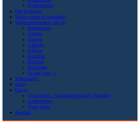
Nymontering
Pris Beregner
Sådan renser vi tagrender
Tagrenderensning i din by
København
Aarhus
Odense
Aalborg
Esbjerg
Roskilde
Hillerød
Helsingør
Se alle byer →
Vidensarkiv
Shop
Om os
Vi ansætter – Tagrenderensnings Tekniker
Anmeldelser
Vores team
Kontakt