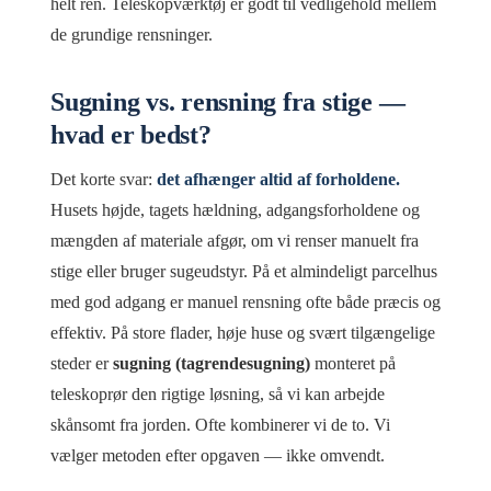
helt ren. Teleskopværktøj er godt til vedligehold mellem
de grundige rensninger.
Sugning vs. rensning fra stige —
hvad er bedst?
Det korte svar:
det afhænger altid af forholdene.
Husets højde, tagets hældning, adgangsforholdene og
mængden af materiale afgør, om vi renser manuelt fra
stige eller bruger sugeudstyr. På et almindeligt parcelhus
med god adgang er manuel rensning ofte både præcis og
effektiv. På store flader, høje huse og svært tilgængelige
steder er
sugning (tagrendesugning)
monteret på
teleskoprør den rigtige løsning, så vi kan arbejde
skånsomt fra jorden. Ofte kombinerer vi de to. Vi
vælger metoden efter opgaven — ikke omvendt.