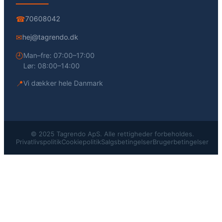
☎
70608042
✉
hej@tagrendo.dk
🕘
Man–fre: 07:00–17:00
Lør: 08:00–14:00
📍
Vi dækker hele Danmark
© 2025 Tagrendo ApS. Alle rettigheder forbeholdes.
Privatlivspolitik
Cookiepolitik
Salgsbetingelser
Brugerbetingelser