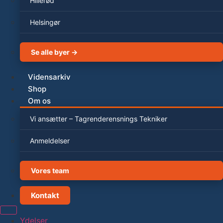
Hillerød
Helsingør
Se alle byer →
Vidensarkiv
Shop
Om os
Vi ansætter – Tagrenderensnings Tekniker
Anmeldelser
Vores team
Kontakt
Ydelser