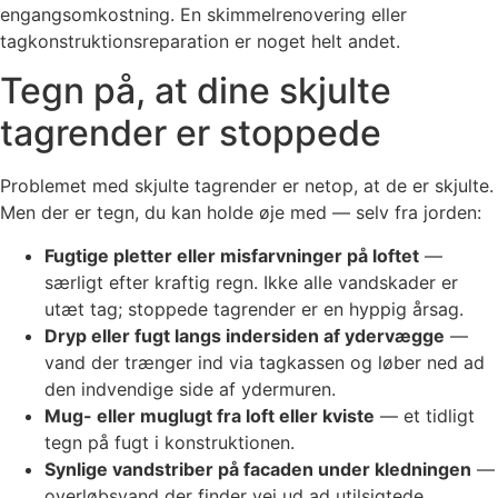
engangsomkostning. En skimmelrenovering eller
tagkonstruktionsreparation er noget helt andet.
Tegn på, at dine skjulte
tagrender er stoppede
Problemet med skjulte tagrender er netop, at de er skjulte.
Men der er tegn, du kan holde øje med — selv fra jorden:
Fugtige pletter eller misfarvninger på loftet
—
særligt efter kraftig regn. Ikke alle vandskader er
utæt tag; stoppede tagrender er en hyppig årsag.
Dryp eller fugt langs indersiden af ydervægge
—
vand der trænger ind via tagkassen og løber ned ad
den indvendige side af ydermuren.
Mug- eller muglugt fra loft eller kviste
— et tidligt
tegn på fugt i konstruktionen.
Synlige vandstriber på facaden under kledningen
—
overløbsvand der finder vej ud ad utilsigtede