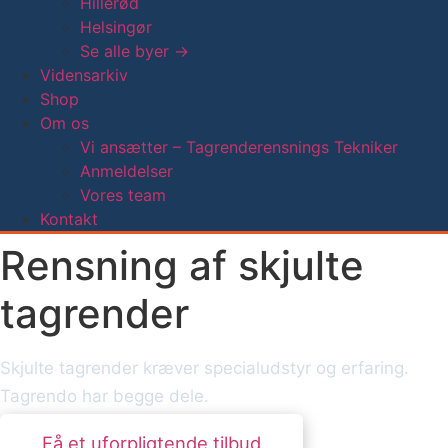
Hillerød
Helsingør
Se alle byer →
Vidensarkiv
Shop
Om os
Vi ansætter – Tagrenderensnings Tekniker
Anmeldelser
Vores team
Kontakt
Rensning af skjulte
tagrender
Skjulte tagrender kræver specialudstyr og erfaring.
Tagrendo har begge dele.
Få et uforpligtende tilbud