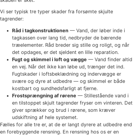
skaden er sket.
Vi ser typisk tre typer skader fra forsømte skjulte
tagrender:
Råd i tagkonstruktionen
— Vand, der løber inde i
tagkassen over lang tid, nedbryder de bærende
træelementer. Råd breder sig stille og roligt, og når
det opdages, er det sjeldent en lille reparation.
Fugt og skimmel i loft og vægge
— Vand finder altid
en vej. Når det ikke kan løbe ud, trænger det ind.
Fugtskader i loftsbeklædning og indervægge er
svære og dyre at udbedre — og skimmel er både
kostbart og sundhedsfarligt at fjerne.
Frostsprængning af rørene
— Stillestående vand i
en tilstoppet skjult tagrender fryser om vinteren. Det
giver sprækker og brud i rørene, som kræver
udskiftning af hele systemet.
Fælles for alle tre er, at de er langt dyrere at udbedre end
en forebyggende rensning. En rensning hos os er en