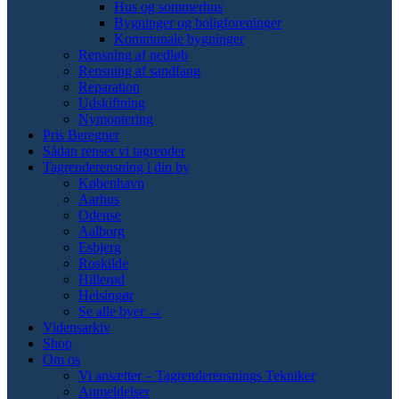
Hus og sommerhus
Bygninger og boligforeninger
Kommunale bygninger
Rensning af nedløb
Rensning af sandfang
Reparation
Udskiftning
Nymontering
Pris Beregner
Sådan renser vi tagrender
Tagrenderensning i din by
København
Aarhus
Odense
Aalborg
Esbjerg
Roskilde
Hillerød
Helsingør
Se alle byer →
Vidensarkiv
Shop
Om os
Vi ansætter – Tagrenderensnings Tekniker
Anmeldelser