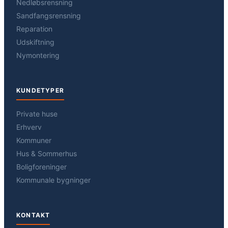
Nedløbsrensning
Sandfangsrensning
Reparation
Udskiftning
Nymontering
KUNDETYPER
Private huse
Erhverv
Kommuner
Hus & Sommerhus
Boligforeninger
Kommunale bygninger
KONTAKT