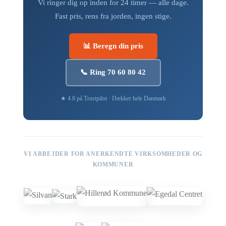
Vi ringer dig op inden for 24 timer — alle dage.
Fast pris, rens fra jorden, ingen stige.
📊 Beregn din pris
📞 Ring 70 60 80 42
★ 4.8 på Trustpilot · Dækker hele Danmark
VI ARBEJDER FOR ANERKENDTE VIRKSOMHEDER OG
KOMMUNER