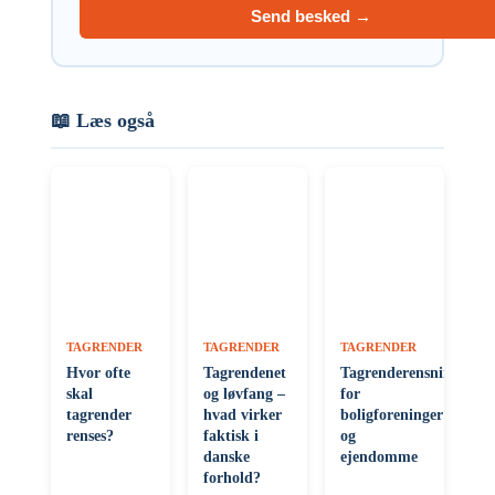
Send besked →
📖 Læs også
TAGRENDER
TAGRENDER
TAGRENDER
Hvor ofte
Tagrendenet
Tagrenderensning
skal
og løvfang –
for
tagrender
hvad virker
boligforeninger
renses?
faktisk i
og
danske
ejendomme
forhold?