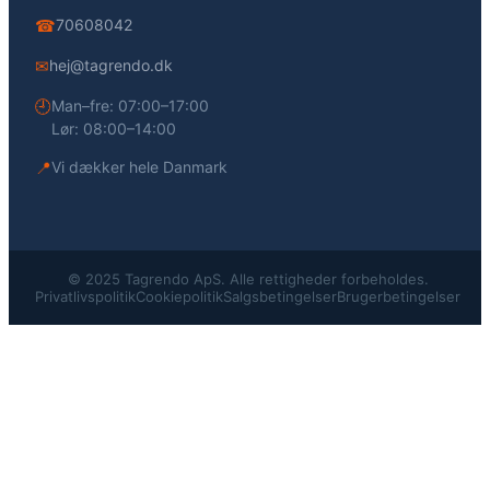
☎
70608042
✉
hej@tagrendo.dk
🕘
Man–fre: 07:00–17:00
Lør: 08:00–14:00
📍
Vi dækker hele Danmark
© 2025 Tagrendo ApS. Alle rettigheder forbeholdes.
Privatlivspolitik
Cookiepolitik
Salgsbetingelser
Brugerbetingelser