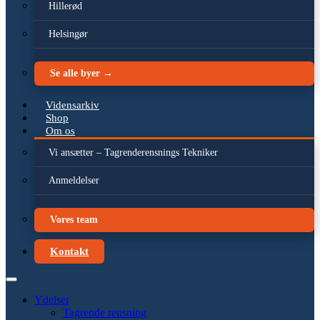
Hillerød
Helsingør
Se alle byer →
Vidensarkiv
Shop
Om os
Vi ansætter – Tagrenderensnings Tekniker
Anmeldelser
Vores team
Kontakt
Ydelser
Tagrende rensning