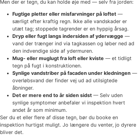
Men der er tegn, du kan holde øje med — selv fra jorden:
Fugtige pletter eller misfarvninger på loftet
—
særligt efter kraftig regn. Ikke alle vandskader er
utæt tag; stoppede tagrender er en hyppig årsag.
Dryp eller fugt langs indersiden af ydervægge
—
vand der trænger ind via tagkassen og løber ned ad
den indvendige side af ydermuren.
Mug- eller muglugt fra loft eller kviste
— et tidligt
tegn på fugt i konstruktionen.
Synlige vandstriber på facaden under kledningen
—
overløbsvand der finder vej ud ad utilsigtede
åbninger.
Det er mere end to år siden sidst
— Selv uden
synlige symptomer anbefaler vi inspektion hvert
andet år som minimum.
Ser du et eller flere af disse tegn, bør du booke en
inspektion hurtigst muligt. Jo længere du venter, jo dyrere
bliver det.