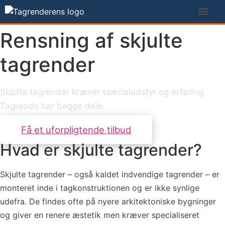
Videre
til
indhold
Rensning af skjulte
tagrender
Skjulte tagrender kræver specialudstyr og erfaring.
Tagrendo har begge dele.
Få et uforpligtende tilbud
Hvad er skjulte tagrender?
Skjulte tagrender – også kaldet indvendige tagrender – er
monteret inde i tagkonstruktionen og er ikke synlige
udefra. De findes ofte på nyere arkitektoniske bygninger
og giver en renere æstetik men kræver specialiseret