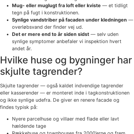
Mug- eller muglugt fra loft eller kviste
— et tidligt
tegn på fugt i konstruktionen.
Synlige vandstriber på facaden under kledningen
—
overløbsvand der finder vej ud.
Det er mere end to år siden sidst
— selv uden
synlige symptomer anbefaler vi inspektion hvert
andet år.
Hvilke huse og bygninger har
skjulte tagrender?
Skjulte tagrender — også kaldet indvendige tagrender
eller kasserender — er monteret inde i tagkonstruktionen
og ikke synlige udefra. De giver en renere facade og
findes typisk på:
Nyere parcelhuse og villaer med flade eller lavt
hældende tage
Rækkehuse og townhouses fra 2000’erne og frem