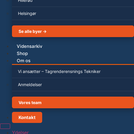
Hillerød
Helsingør
Se alle byer →
Vidensarkiv
Shop
Om os
Vi ansætter – Tagrenderensnings Tekniker
Anmeldelser
Vores team
Kontakt
Ydelser