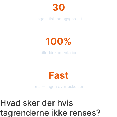
30
dages tilstopningsgaranti
100%
billeddokumentation
Fast
pris — ingen overraskelser
Hvad sker der hvis
tagrenderne ikke renses?