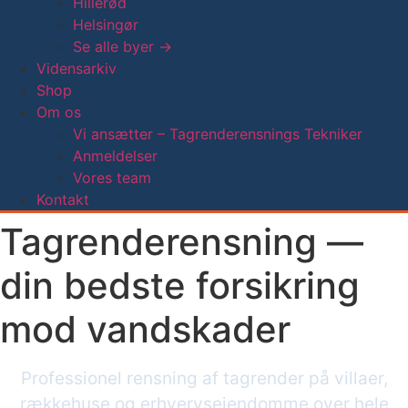
Hillerød
Helsingør
Se alle byer →
Vidensarkiv
Shop
Om os
Vi ansætter – Tagrenderensnings Tekniker
Anmeldelser
Vores team
Kontakt
Tagrenderensning —
din bedste forsikring
mod vandskader
Professionel rensning af tagrender på villaer,
rækkehuse og erhvervsejendomme over hele