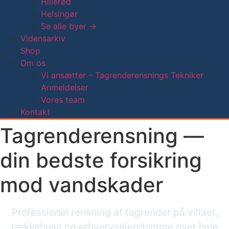
Hillerød
Helsingør
Se alle byer →
Vidensarkiv
Shop
Om os
Vi ansætter – Tagrenderensnings Tekniker
Anmeldelser
Vores team
Kontakt
Tagrenderensning —
din bedste forsikring
mod vandskader
Professionel rensning af tagrender på villaer,
rækkehuse og erhvervsejendomme over hele