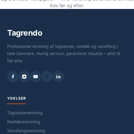
foto før og efter.
Tagrendo
Professionel rensning af tagrender, nedløb og sandfang i
hele Danmark. Hurtig service, garanteret resultat – altid til
fair pris.
YDELSER
Tagrenderensning
Nedløbsrensning
Sandfangsrensning