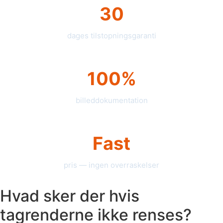
30
dages tilstopningsgaranti
100%
billeddokumentation
Fast
pris — ingen overraskelser
Hvad sker der hvis
tagrenderne ikke renses?