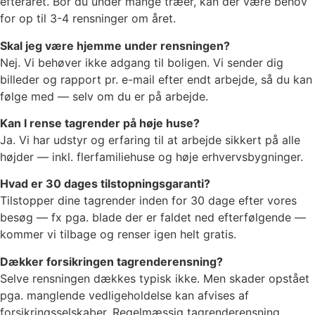
efteråret. Bor du under mange træer, kan der være behov
for op til 3-4 rensninger om året.
Skal jeg være hjemme under rensningen?
Nej. Vi behøver ikke adgang til boligen. Vi sender dig
billeder og rapport pr. e-mail efter endt arbejde, så du kan
følge med — selv om du er på arbejde.
Kan I rense tagrender på høje huse?
Ja. Vi har udstyr og erfaring til at arbejde sikkert på alle
højder — inkl. flerfamiliehuse og høje erhvervsbygninger.
Hvad er 30 dages tilstopningsgaranti?
Tilstopper dine tagrender inden for 30 dage efter vores
besøg — fx pga. blade der er faldet ned efterfølgende —
kommer vi tilbage og renser igen helt gratis.
Dækker forsikringen tagrenderensning?
Selve rensningen dækkes typisk ikke. Men skader opstået
pga. manglende vedligeholdelse kan afvises af
forsikringsselskaber. Regelmæssig tagrenderensning