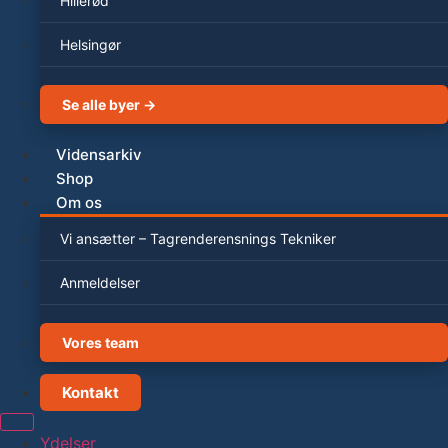
Hillerød
Helsingør
Se alle byer →
Vidensarkiv
Shop
Om os
Vi ansætter – Tagrenderensnings Tekniker
Anmeldelser
Vores team
Kontakt
Ydelser