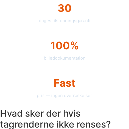
30
dages tilstopningsgaranti
100%
billeddokumentation
Fast
pris — ingen overraskelser
Hvad sker der hvis
tagrenderne ikke renses?