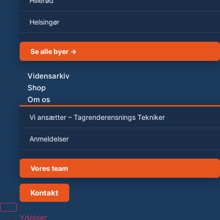
Hillerød
Helsingør
Se alle byer →
Vidensarkiv
Shop
Om os
Vi ansætter – Tagrenderensnings Tekniker
Anmeldelser
Vores team
Kontakt
Ydelser