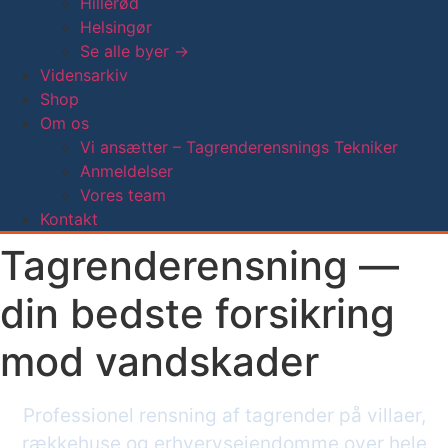
Hillerød
Helsingør
Se alle byer →
Vidensarkiv
Shop
Om os
Vi ansætter – Tagrenderensnings Tekniker
Anmeldelser
Vores team
Kontakt
Tagrenderensning —
din bedste forsikring
mod vandskader
Professionel rensning af tagrender på villaer,
rækkehuse og erhvervsejendomme over hele