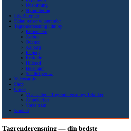
Udskiftning
Nymontering
Pris Beregner
Sådan renser vi tagrender
Tagrenderensning i din by
København
Aarhus
Odense
Aalborg
Esbjerg
Roskilde
Hillerød
Helsingør
Se alle byer →
Vidensarkiv
Shop
Om os
Vi ansætter – Tagrenderensnings Tekniker
Anmeldelser
Vores team
Kontakt
Tagrenderensning — din bedste