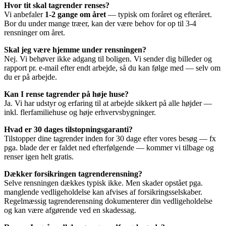
Hvor tit skal tagrender renses?
Vi anbefaler
1-2 gange om året
— typisk om foråret og efteråret.
Bor du under mange træer, kan der være behov for op til 3-4
rensninger om året.
Skal jeg være hjemme under rensningen?
Nej. Vi behøver ikke adgang til boligen. Vi sender dig billeder og
rapport pr. e-mail efter endt arbejde, så du kan følge med — selv om
du er på arbejde.
Kan I rense tagrender på høje huse?
Ja. Vi har udstyr og erfaring til at arbejde sikkert på alle højder —
inkl. flerfamiliehuse og høje erhvervsbygninger.
Hvad er 30 dages tilstopningsgaranti?
Tilstopper dine tagrender inden for 30 dage efter vores besøg — fx
pga. blade der er faldet ned efterfølgende — kommer vi tilbage og
renser igen helt gratis.
Dækker forsikringen tagrenderensning?
Selve rensningen dækkes typisk ikke. Men skader opstået pga.
manglende vedligeholdelse kan afvises af forsikringsselskaber.
Regelmæssig tagrenderensning dokumenterer din vedligeholdelse
og kan være afgørende ved en skadessag.