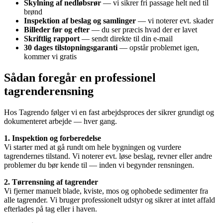
Skylning af nedløbsrør
— vi sikrer fri passage helt ned til
brønd
Inspektion af beslag og samlinger
— vi noterer evt. skader
Billeder før og efter
— du ser præcis hvad der er lavet
Skriftlig rapport
— sendt direkte til din e-mail
30 dages tilstopningsgaranti
— opstår problemet igen,
kommer vi gratis
Sådan foregår en professionel
tagrenderensning
Hos Tagrendo følger vi en fast arbejdsproces der sikrer grundigt og
dokumenteret arbejde — hver gang.
1. Inspektion og forberedelse
Vi starter med at gå rundt om hele bygningen og vurdere
tagrendernes tilstand. Vi noterer evt. løse beslag, revner eller andre
problemer du bør kende til — inden vi begynder rensningen.
2. Tørrensning af tagrender
Vi fjerner manuelt blade, kviste, mos og ophobede sedimenter fra
alle tagrender. Vi bruger professionelt udstyr og sikrer at intet affald
efterlades på tag eller i haven.