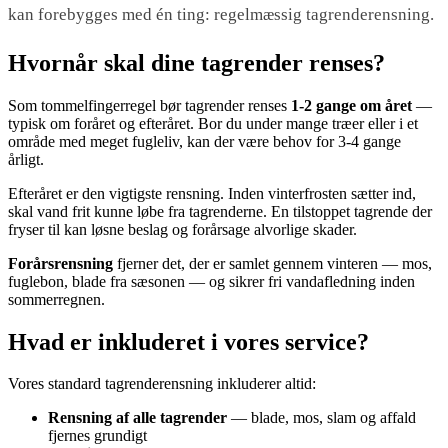
kan forebygges med én ting: regelmæssig tagrenderensning.
Hvornår skal dine tagrender renses?
Som tommelfingerregel bør tagrender renses
1-2 gange om året
—
typisk om foråret og efteråret. Bor du under mange træer eller i et
område med meget fugleliv, kan der være behov for 3-4 gange
årligt.
Efteråret er den vigtigste rensning. Inden vinterfrosten sætter ind,
skal vand frit kunne løbe fra tagrenderne. En tilstoppet tagrende der
fryser til kan løsne beslag og forårsage alvorlige skader.
Forårsrensning
fjerner det, der er samlet gennem vinteren — mos,
fuglebon, blade fra sæsonen — og sikrer fri vandafledning inden
sommerregnen.
Hvad er inkluderet i vores service?
Vores standard tagrenderensning inkluderer altid:
Rensning af alle tagrender
— blade, mos, slam og affald
fjernes grundigt