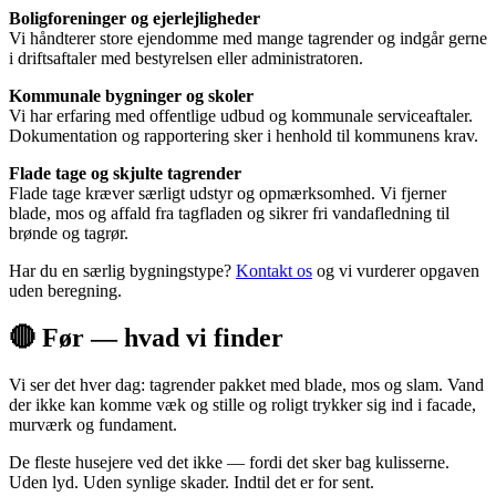
Boligforeninger og ejerlejligheder
Vi håndterer store ejendomme med mange tagrender og indgår gerne
i driftsaftaler med bestyrelsen eller administratoren.
Kommunale bygninger og skoler
Vi har erfaring med offentlige udbud og kommunale serviceaftaler.
Dokumentation og rapportering sker i henhold til kommunens krav.
Flade tage og skjulte tagrender
Flade tage kræver særligt udstyr og opmærksomhed. Vi fjerner
blade, mos og affald fra tagfladen og sikrer fri vandafledning til
brønde og tagrør.
Har du en særlig bygningstype?
Kontakt os
og vi vurderer opgaven
uden beregning.
🔴 Før — hvad vi finder
Vi ser det hver dag: tagrender pakket med blade, mos og slam. Vand
der ikke kan komme væk og stille og roligt trykker sig ind i facade,
murværk og fundament.
De fleste husejere ved det ikke — fordi det sker bag kulisserne.
Uden lyd. Uden synlige skader. Indtil det er for sent.