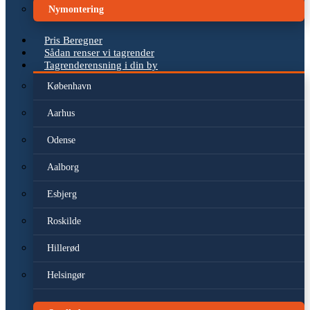
Nymontering
Pris Beregner
Sådan renser vi tagrender
Tagrenderensning i din by
København
Aarhus
Odense
Aalborg
Esbjerg
Roskilde
Hillerød
Helsingør