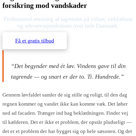
forsikring mod vandskader
Professionel rensning af tagrender på villaer, rækkehuse
og erhvervsejendomme over hele Danmark.
Få et gratis tilbud
“Det begynder med ét løv. Vindens gave til din
tagrende — og snart er der to. Ti. Hundrede.”
Gennem løvfaldet samler de sig stille og roligt, til den dag
regnen kommer og vandet ikke kan komme væk. Det løber
ned ad facaden. Trænger ind bag beklædningen. Finder vej
til kælderen. Det er ikke et problem, der opstår pludseligt —
det er et problem der har bygget sig op hele sæsonen. Og det