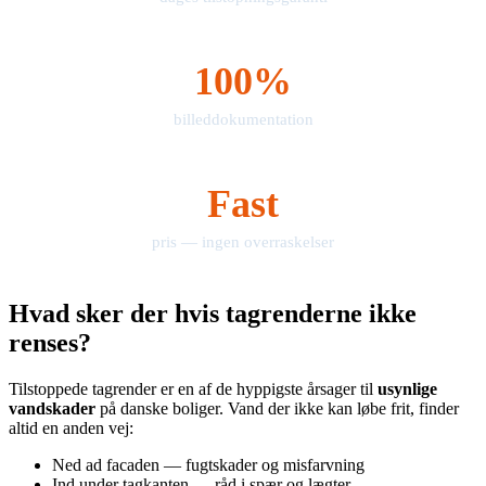
100%
billeddokumentation
Fast
pris — ingen overraskelser
Hvad sker der hvis tagrenderne ikke
renses?
Tilstoppede tagrender er en af de hyppigste årsager til
usynlige
vandskader
på danske boliger. Vand der ikke kan løbe frit, finder
altid en anden vej:
Ned ad facaden — fugtskader og misfarvning
Ind under tagkanten — råd i spær og lægter