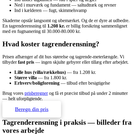
Ned i murværk og fundament — saltudtræk og revner
Ind i kælderen — fugt, skimmelsvamp
Skaderne opstår langsomt og ubemærket. Og de er dyre at udbedre.
En tagrenderensning til
1.208 kr.
er billig forsikring sammenlignet
med en fugtsanering til 30.000-80.000 kr.
Hvad koster tagrenderensning?
Prisen afhænger af dit hus størrelse og tagrende-meterlængde. Vi
tilbyder
fast pris
— ingen skjulte gebyrer eller tillæg efter arbejdet.
Lille hus (villa/rækkehus)
— fra 1.208 kr.
Større villa
— fra 1.800 kr.
Erhverv/boligforening
— tilbud efter besigtigelse
Brug vores
prisberegner
og få et præcist tilbud på under 2 minutter
— helt uforpligtende.
Beregn din pris
Tagrenderensning i praksis — billeder fra
vores arbejde