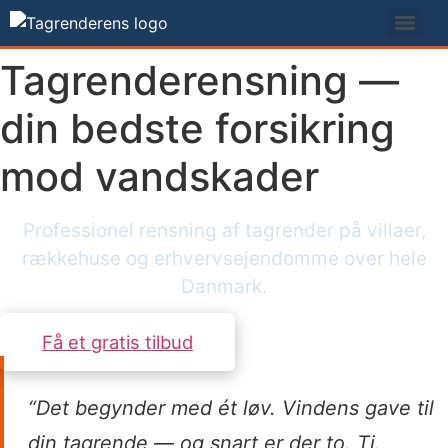
Videre
til
indhold
Tagrenderensning —
din bedste forsikring
mod vandskader
Professionel rensning af tagrender på villaer,
rækkehuse og erhvervsejendomme over hele
Danmark.
Få et gratis tilbud
“Det begynder med ét løv. Vindens gave til
din tagrende — og snart er der to. Ti.