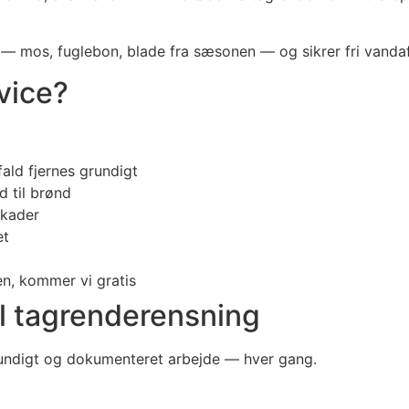
n — mos, fuglebon, blade fra sæsonen — og sikrer fri vand
rvice?
ald fjernes grundigt
d til brønd
skader
et
n, kommer vi gratis
l tagrenderensning
grundigt og dokumenteret arbejde — hver gang.