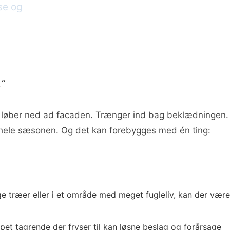
se og
.”
et løber ned ad facaden. Trænger ind bag beklædningen.
op hele sæsonen. Og det kan forebygges med én ting:
e træer eller i et område med meget fugleliv, kan der være
oppet tagrende der fryser til kan løsne beslag og forårsage