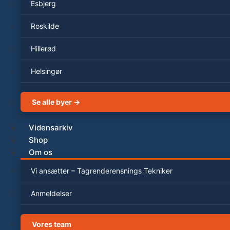
Esbjerg
Roskilde
Hillerød
Helsingør
Se alle byer →
Vidensarkiv
Shop
Om os
Vi ansætter – Tagrenderensnings Tekniker
Anmeldelser
Vores team