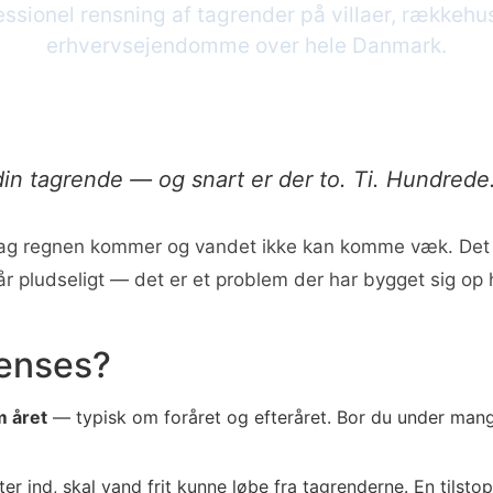
essionel rensning af tagrender på villaer, rækkehu
erhvervsejendomme over hele Danmark.
in tagrende — og snart er der to. Ti. Hundrede
den dag regnen kommer og vandet ikke kan komme væk. D
står pludseligt — det er et problem der har bygget sig 
renses?
m året
— typisk om foråret og efteråret. Bor du under mang
ter ind, skal vand frit kunne løbe fra tagrenderne. En tilst