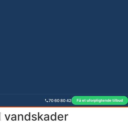
70 60 80 42
Få et uforpligtende tilbud
d vandskader