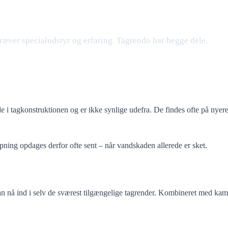
ræver specialudstyr og erfaring. Tagrendo har begge dele.
de i tagkonstruktionen og er ikke synlige udefra. De findes ofte på nye
topning opdages derfor ofte sent – når vandskaden allerede er sket.
an nå ind i selv de sværest tilgængelige tagrender. Kombineret med kam