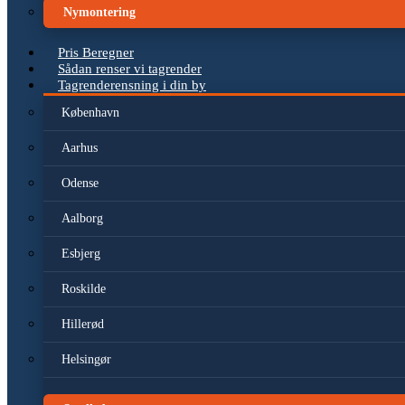
Nymontering
Pris Beregner
Sådan renser vi tagrender
Tagrenderensning i din by
København
Aarhus
Odense
Aalborg
Esbjerg
Roskilde
Hillerød
Helsingør