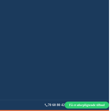
70 60 80 42
Få et uforpligtende tilbud