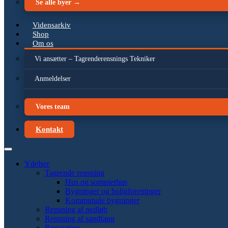
Se alle byer →
Vidensarkiv
Shop
Om os
Vi ansætter – Tagrenderensnings Tekniker
Anmeldelser
Vores team
Kontakt
Ydelser
Tagrende rensning
Hus og sommerhus
Bygninger og boligforeninger
Kommunale bygninger
Rensning af nedløb
Rensning af sandfang
Reparation