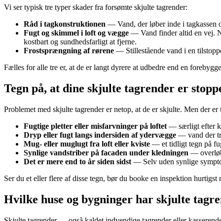
Vi ser typisk tre typer skader fra forsømte skjulte tagrender:
Råd i tagkonstruktionen
— Vand, der løber inde i tagkassen ove
Fugt og skimmel i loft og vægge
— Vand finder altid en vej. 
kostbart og sundhedsfarligt at fjerne.
Frostsprængning af rørene
— Stillestående vand i en tilstopp
Fælles for alle tre er, at de er langt dyrere at udbedre end en foreb
Tegn på, at dine skjulte tagrender er stopp
Problemet med skjulte tagrender er netop, at de er skjulte. Men der er
Fugtige pletter eller misfarvninger på loftet
— særligt efter k
Dryp eller fugt langs indersiden af ydervægge
— vand der tr
Mug- eller muglugt fra loft eller kviste
— et tidligt tegn på fu
Synlige vandstriber på facaden under kledningen
— overløbs
Det er mere end to år siden sidst
— Selv uden synlige symptom
Ser du et eller flere af disse tegn, bør du booke en inspektion hurtigst 
Hvilke huse og bygninger har skjulte tagr
Skjulte tagrender — også kaldet indvendige tagrender eller kasserend