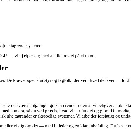
kjule tagrendesystemet
0 42
— vi hjælper dig med at afklare det på et minut.
der
er. De kræver specialudstyr og fagfolk, der ved, hvad de laver — fordi 
 selv de sværest tilgængelige kasserender uden at vi behøver at åbne t
med kamera, så du ved præcis, hvad vi har fundet og gjort. Du modtage
skjulte tagrender er skrøbelige systemer. Vi arbejder forsigtigt og undg
ortæller vi dig om det — med billeder og en klar anbefaling. Du bestemm