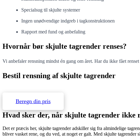
Specialsug til skjulte systemer
Ingen unødvendige indgreb i tagkonstruktionen
Rapport med fund og anbefaling
Hvornår bør skjulte tagrender renses?
Vi anbefaler rensning mindst én gang om året. Har du ikke fået renset d
Bestil rensning af skjulte tagrender
Erfarne teknikere med specialudstyr. Svar inden for 24 timer.
Beregn din pris
Hvad sker der, når skjulte tagrender ikke 
Det er præcis her, skjulte tagrender adskiller sig fra almindelige tag
bliver vasket rene, og du ved, at noget er galt. Med skjulte tagrender 