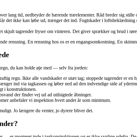
r lang tid, nedbryder de bærende træelementer. Råd breder sig stille og 
Når det ikke kan løbe ud, trænger det ind. Fugtskader i loftsbeklædni
et skjult tagrender fryser om vinteren. Det giver sprækker og brud i rør
yggende rensning. En rensning hos os er en engangsomkostning. En skimme
ede
 tegn, du kan holde øje med — selv fra jorden:
raftig regn. Ikke alle vandskader er utæt tag; stoppede tagrender er en 
ænger ind via tagkassen og løber ned ad den indvendige side af yderm
gt i konstruktionen.
vand der finder vej ud ad utilsigtede åbninger.
er anbefaler vi inspektion hvert andet år som minimum.
muligt. Jo længere du venter, jo dyrere bliver det.
ender?
er — er monteret inde i tagkonstruktionen og er ikke synlige udefra. D