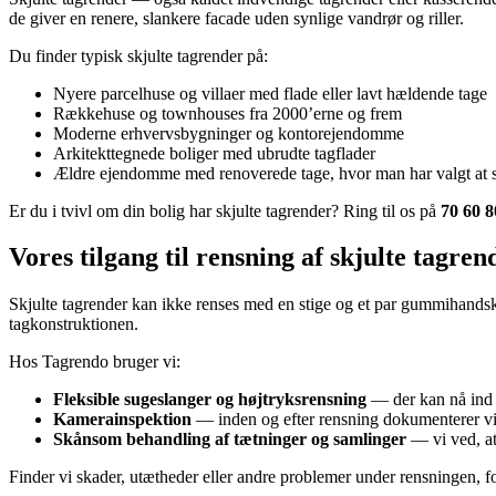
de giver en renere, slankere facade uden synlige vandrør og riller.
Du finder typisk skjulte tagrender på:
Nyere parcelhuse og villaer med flade eller lavt hældende tage
Rækkehuse og townhouses fra 2000’erne og frem
Moderne erhvervsbygninger og kontorejendomme
Arkitekttegnede boliger med ubrudte tagflader
Ældre ejendomme med renoverede tage, hvor man har valgt at s
Er du i tvivl om din bolig har skjulte tagrender? Ring til os på
70 60 8
Vores tilgang til rensning af skjulte tagren
Skjulte tagrender kan ikke renses med en stige og et par gummihandsk
tagkonstruktionen.
Hos Tagrendo bruger vi:
Fleksible sugeslanger og højtryksrensning
— der kan nå ind i
Kamerainspektion
— inden og efter rensning dokumenterer vi 
Skånsom behandling af tætninger og samlinger
— vi ved, at 
Finder vi skader, utætheder eller andre problemer under rensningen, f