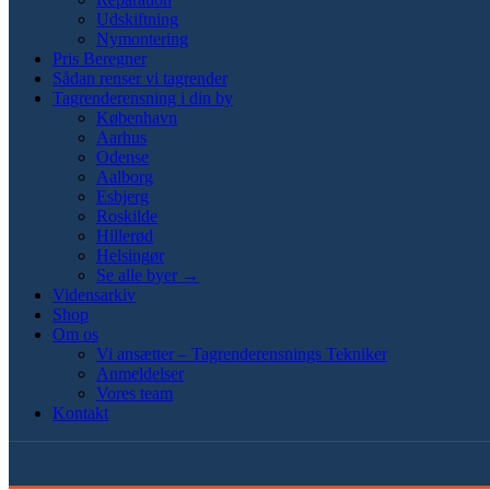
Udskiftning
Nymontering
Pris Beregner
Sådan renser vi tagrender
Tagrenderensning i din by
København
Aarhus
Odense
Aalborg
Esbjerg
Roskilde
Hillerød
Helsingør
Se alle byer →
Vidensarkiv
Shop
Om os
Vi ansætter – Tagrenderensnings Tekniker
Anmeldelser
Vores team
Kontakt