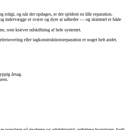
roligt, og når det opdages, er det sjeldent en lille reparation.
ng og indervægge er svære og dyre at udbedre — og skimmel er både
ene, som kræver udskiftning af hele systemet.
lrenovering eller tagkonstruktionsreparation er noget helt andet.
hyppig årsag.
uren.
e er populære på moderne og arkitektonisk ambitiøse bygninger, fordi