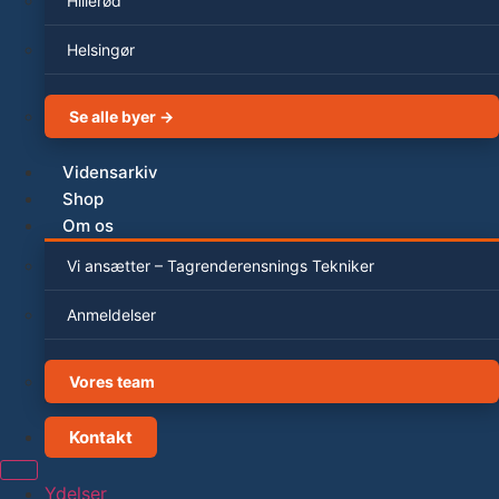
Hillerød
Helsingør
Se alle byer →
Vidensarkiv
Shop
Om os
Vi ansætter – Tagrenderensnings Tekniker
Anmeldelser
Vores team
Kontakt
Ydelser