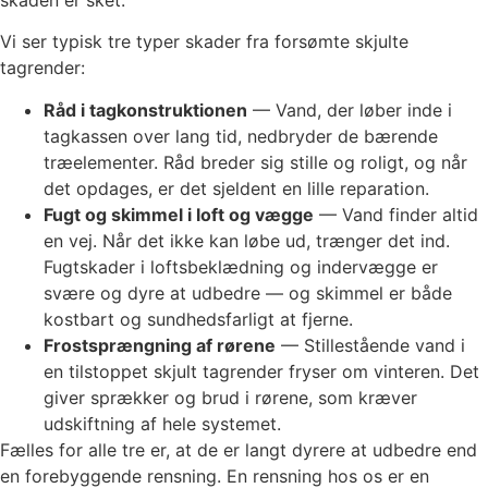
skaden er sket.
Vi ser typisk tre typer skader fra forsømte skjulte
tagrender:
Råd i tagkonstruktionen
— Vand, der løber inde i
tagkassen over lang tid, nedbryder de bærende
træelementer. Råd breder sig stille og roligt, og når
det opdages, er det sjeldent en lille reparation.
Fugt og skimmel i loft og vægge
— Vand finder altid
en vej. Når det ikke kan løbe ud, trænger det ind.
Fugtskader i loftsbeklædning og indervægge er
svære og dyre at udbedre — og skimmel er både
kostbart og sundhedsfarligt at fjerne.
Frostsprængning af rørene
— Stillestående vand i
en tilstoppet skjult tagrender fryser om vinteren. Det
giver sprækker og brud i rørene, som kræver
udskiftning af hele systemet.
Fælles for alle tre er, at de er langt dyrere at udbedre end
en forebyggende rensning. En rensning hos os er en