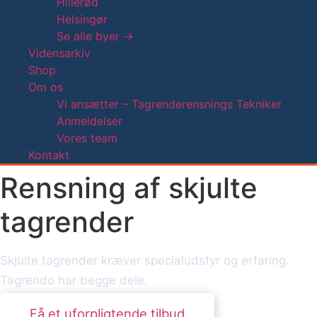
Hillerød
Helsingør
Se alle byer →
Vidensarkiv
Shop
Om os
Vi ansætter – Tagrenderensnings Tekniker
Anmeldelser
Vores team
Kontakt
Rensning af skjulte
tagrender
Skjulte tagrender kræver specialudstyr og erfaring.
Tagrendo har begge dele.
Få et uforpligtende tilbud