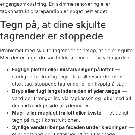
engangsomkostning. En skimmelrenovering eller
tagkonstruktionsreparation er noget helt andet.
Tegn på, at dine skjulte
tagrender er stoppede
Problemet med skjulte tagrender er netop, at de er skjulte.
Men der er tegn, du kan holde øje med — selv fra jorden:
Fugtige pletter eller misfarvninger på loftet
—
særligt efter kraftig regn. Ikke alle vandskader er
utæt tag; stoppede tagrender er en hyppig årsag.
Dryp eller fugt langs indersiden af ydervægge
—
vand der trænger ind via tagkassen og løber ned ad
den indvendige side af ydermuren.
Mug- eller muglugt fra loft eller kviste
— et tidligt
tegn på fugt i konstruktionen.
Synlige vandstriber på facaden under kledningen
—
overløbsvand der finder vej ud ad utilsigtede