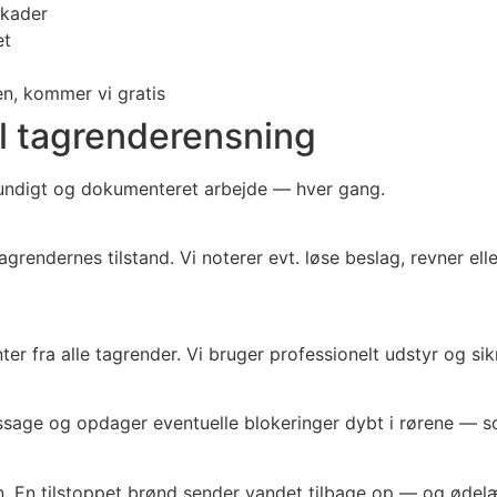
skader
et
n, kommer vi gratis
l tagrenderensning
grundigt og dokumenteret arbejde — hver gang.
grendernes tilstand. Vi noterer evt. løse beslag, revner el
 fra alle tagrender. Vi bruger professionelt udstyr og sikrer
dpassage og opdager eventuelle blokeringer dybt i rørene — 
. En tilstoppet brønd sender vandet tilbage op — og ødelæ