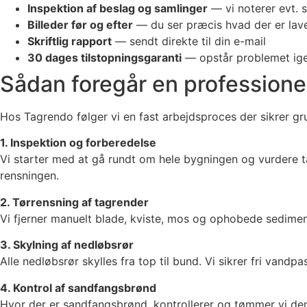
Inspektion af beslag og samlinger
— vi noterer evt. 
Billeder før og efter
— du ser præcis hvad der er lav
Skriftlig rapport
— sendt direkte til din e-mail
30 dages tilstopningsgaranti
— opstår problemet ige
Sådan foregår en professione
Hos Tagrendo følger vi en fast arbejdsproces der sikrer 
1. Inspektion og forberedelse
Vi starter med at gå rundt om hele bygningen og vurdere ta
rensningen.
2. Tørrensning af tagrender
Vi fjerner manuelt blade, kviste, mos og ophobede sedimenter
3. Skylning af nedløbsrør
Alle nedløbsrør skylles fra top til bund. Vi sikrer fri van
4. Kontrol af sandfangsbrønd
Hvor der er sandfangsbrønd, kontrollerer og tømmer vi den