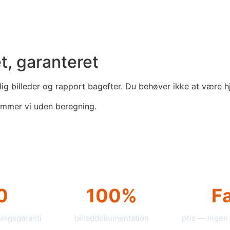
, garanteret
dig billeder og rapport bagefter. Du behøver ikke at være 
mmer vi uden beregning.
0
100%
F
ningsgaranti
billeddokumentation
pris — ingen