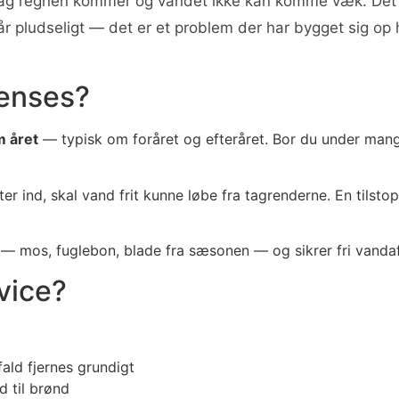
den dag regnen kommer og vandet ikke kan komme væk. D
står pludseligt — det er et problem der har bygget sig 
renses?
m året
— typisk om foråret og efteråret. Bor du under mang
ter ind, skal vand frit kunne løbe fra tagrenderne. En tilst
n — mos, fuglebon, blade fra sæsonen — og sikrer fri vand
rvice?
ald fjernes grundigt
d til brønd