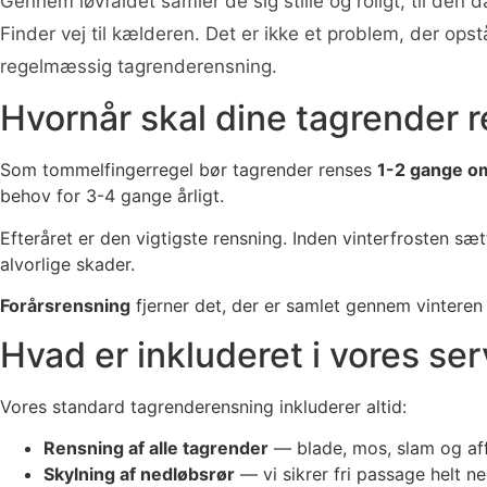
Gennem løvfaldet samler de sig stille og roligt, til 
Finder vej til kælderen. Det er ikke et problem, der op
regelmæssig tagrenderensning.
Hvornår skal dine tagrender 
Som tommelfingerregel bør tagrender renses
1-2 gange o
behov for 3-4 gange årligt.
Efteråret er den vigtigste rensning. Inden vinterfrosten sæt
alvorlige skader.
Forårsrensning
fjerner det, der er samlet gennem vintere
Hvad er inkluderet i vores se
Vores standard tagrenderensning inkluderer altid:
Rensning af alle tagrender
— blade, mos, slam og aff
Skylning af nedløbsrør
— vi sikrer fri passage helt ne