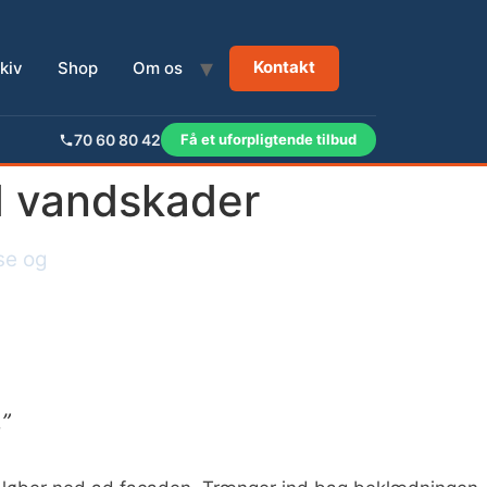
Kontakt
kiv
Shop
Om os
70 60 80 42
Få et uforpligtende tilbud
d vandskader
se og
.”