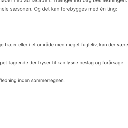
et løber ned ad facaden. Trænger ind bag beklædningen.
op hele sæsonen. Og det kan forebygges med én ting:
e træer eller i et område med meget fugleliv, kan der være
oppet tagrende der fryser til kan løsne beslag og forårsage
afledning inden sommerregnen.