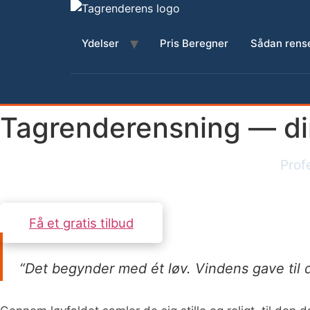
Videre
til
indhold
Ydelser
Pris Beregner
Sådan rense
Tagrenderensning — di
Prof
Få et gratis tilbud
“Det begynder med ét løv. Vindens gave til d