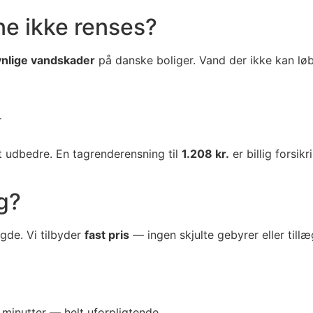
ne ikke renses?
nlige vandskader
på danske boliger. Vand der ikke kan løbe 
r
 udbedre. En tagrenderensning til
1.208 kr.
er billig forsi
g?
gde. Vi tilbyder
fast pris
— ingen skjulte gebyrer eller tillæ
 minutter — helt uforpligtende.