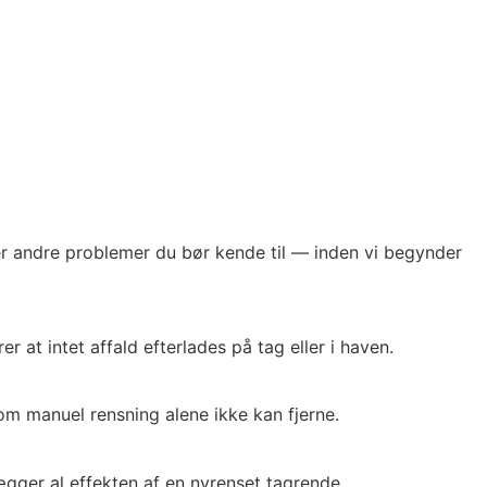
ler andre problemer du bør kende til — inden vi begynder
 at intet affald efterlades på tag eller i haven.
som manuel rensning alene ikke kan fjerne.
gger al effekten af en nyrenset tagrende.