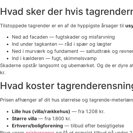
Hvad sker der hvis tagrender
Tilstoppede tagrender er en af de hyppigste årsager til
usy
Ned ad facaden — fugtskader og misfarvning
Ind under tagkanten — råd i spær og lægter
Ned i murværk og fundament — saltudtræk og revne
Ind i kælderen — fugt, skimmelsvamp
Skaderne opstår langsomt og ubemærket. Og de er dyre at
kr.
Hvad koster tagrenderensnin
Prisen afhænger af dit hus størrelse og tagrende-meterlæn
Lille hus (villa/rækkehus)
— fra 1.208 kr.
Større villa
— fra 1.800 kr.
Erhverv/boligforening
— tilbud efter besigtigelse
Brug vores
prisberegner
og få et præcist tilbud på under 2