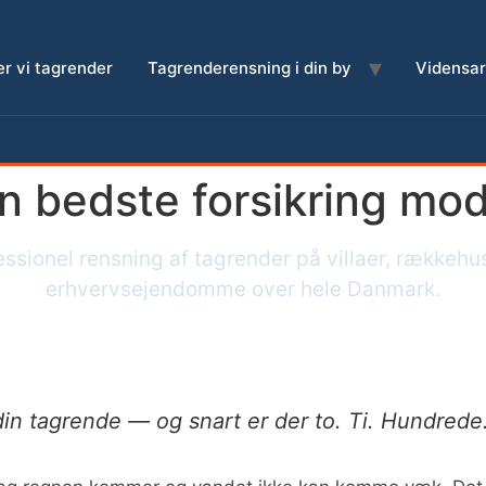
r vi tagrender
Tagrenderensning i din by
Vidensar
n bedste forsikring mo
essionel rensning af tagrender på villaer, rækkehu
erhvervsejendomme over hele Danmark.
in tagrende — og snart er der to. Ti. Hundrede