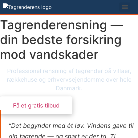
Videre
til
indhold
Tagrenderensning —
din bedste forsikring
mod vandskader
Professionel rensning af tagrender på villaer,
rækkehuse og erhvervsejendomme over hele
Danmark.
Få et gratis tilbud
“Det begynder med ét løv. Vindens gave til
din tagrende — og snart er der to. Ti.