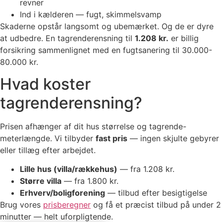
revner
Ind i kælderen — fugt, skimmelsvamp
Skaderne opstår langsomt og ubemærket. Og de er dyre
at udbedre. En tagrenderensning til
1.208 kr.
er billig
forsikring sammenlignet med en fugtsanering til 30.000-
80.000 kr.
Hvad koster
tagrenderensning?
Prisen afhænger af dit hus størrelse og tagrende-
meterlængde. Vi tilbyder
fast pris
— ingen skjulte gebyrer
eller tillæg efter arbejdet.
Lille hus (villa/rækkehus)
— fra 1.208 kr.
Større villa
— fra 1.800 kr.
Erhverv/boligforening
— tilbud efter besigtigelse
Brug vores
prisberegner
og få et præcist tilbud på under 2
minutter — helt uforpligtende.