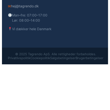
✉
hej@tagrendo.dk
Man–fre: 07:00–17:00
Lør: 08:00–14:00
Vi dækker hele Danmark
© 2025 Tagrendo ApS. Alle rettigheder forbeholdes.
Privatlivspolitik
Cookiepolitik
Salgsbetingelser
Brugerbetingelser