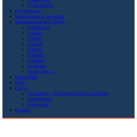
Nymontering
Pris Beregner
Sådan renser vi tagrender
Tagrenderensning i din by
København
Aarhus
Odense
Aalborg
Esbjerg
Roskilde
Hillerød
Helsingør
Se alle byer →
Vidensarkiv
Shop
Om os
Vi ansætter – Tagrenderensnings Tekniker
Anmeldelser
Vores team
Kontakt