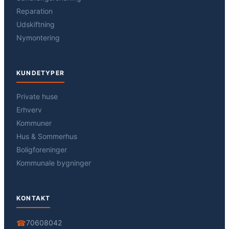
Reparation
Udskiftning
Nymontering
KUNDETYPER
Private huse
Erhverv
Kommuner
Hus & Sommerhus
Boligforeninger
Kommunale bygninger
KONTAKT
☎
70608042