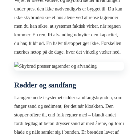
Vejret er blevet vådere, og skybrud sætter afvandingen
under pres, den ikke nødvendigvis er bygget til. Du kan
ikke skybrudssikre et hus alene ved at rense tagrender –
men du kan sikre, at systemet faktisk virker, når regnen
kommer. En ren, fri afvanding udnytter den kapacitet,
du har, fuldt ud. En halvt tilstoppet gør ikke. Forskellen
mærkes netop på de dage, hvor det virkelig vælter ned.
Rødder og sandfang
Længere nede i systemet sidder sandfangsbrønden, som
fanger sand og sediment, før det når kloakken. Den
stopper oftere til, end folk regner med – blandt andet
fordi tegltag af beton drysser sand af med årene, og fordi
blade og nåle samler sig i bunden. Er brønden lavet af