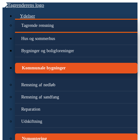
Videre
til
indhold
Ydelser
Tagrende rensning
Hus og sommerhus
Bygninger og boligforeninger
Kommunale bygninger
Rensning af nedløb
Rensning af sandfang
Reparation
Udskiftning
Nymontering