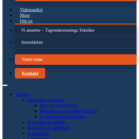
Vidensarkiv
Shop
Om os
Vi ansætter – Tagrenderensnings Tekniker
Anmeldelser
Vores team
Kontakt
Ydelser
Tagrende rensning
Hus og sommerhus
Bygninger og boligforeninger
Kommunale bygninger
Rensning af nedløb
Rensning af sandfang
Reparation
Udskiftning