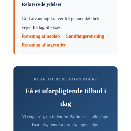
Relaterede ydelser
God afvanding kræver frit gennemløb hele
vejen fra tag til kloak:
Rensning af nedløb
·
Sandfangsrensning
·
Rensning af tagrender
KLAR TIL RENE TAGRENDER?
Få et uforpligtende tilbud i
dag
Vi ringer dig op inden for 24 timer — alle dage.
Fast pris, rens fra jorden, ingen stige.