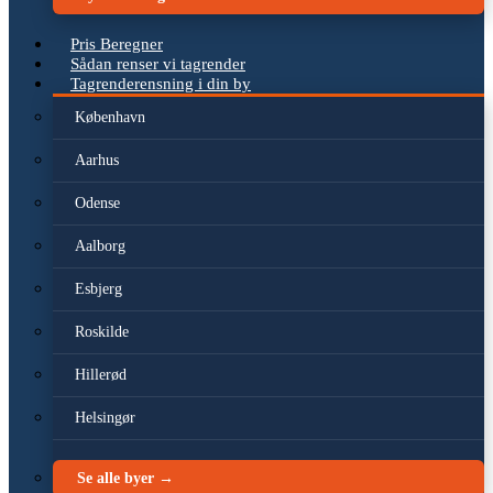
Pris Beregner
Sådan renser vi tagrender
Tagrenderensning i din by
København
Aarhus
Odense
Aalborg
Esbjerg
Roskilde
Hillerød
Helsingør
Se alle byer →