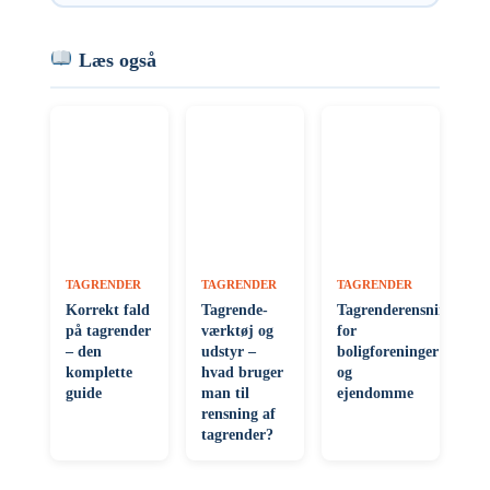
Læs også
TAGRENDER
TAGRENDER
TAGRENDER
Korrekt fald
Tagrende-
Tagrenderensning
på tagrender
værktøj og
for
– den
udstyr –
boligforeninger
komplette
hvad bruger
og
guide
man til
ejendomme
rensning af
tagrender?