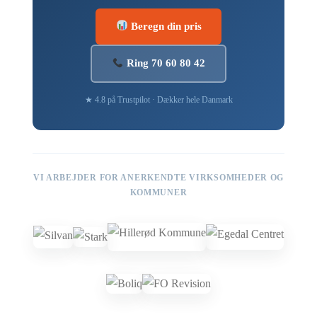
Beregn din pris
Ring 70 60 80 42
★ 4.8 på Trustpilot · Dækker hele Danmark
VI ARBEJDER FOR ANERKENDTE VIRKSOMHEDER OG
KOMMUNER