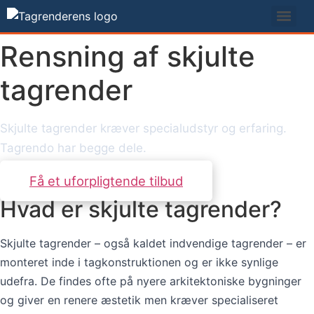
Videre
til
indhold
Rensning af skjulte
tagrender
Skjulte tagrender kræver specialudstyr og erfaring.
Tagrendo har begge dele.
Få et uforpligtende tilbud
Hvad er skjulte tagrender?
Skjulte tagrender – også kaldet indvendige tagrender – er
monteret inde i tagkonstruktionen og er ikke synlige
udefra. De findes ofte på nyere arkitektoniske bygninger
og giver en renere æstetik men kræver specialiseret