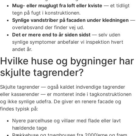
Mug- eller muglugt fra loft eller kviste
— et tidligt
tegn på fugt i konstruktionen.
Synlige vandstriber på facaden under kledningen
—
overløbsvand der finder vej ud.
Det er mere end to år siden sidst
— selv uden
synlige symptomer anbefaler vi inspektion hvert
andet år.
Hvilke huse og bygninger har
skjulte tagrender?
Skjulte tagrender — også kaldet indvendige tagrender
eller kasserender — er monteret inde i tagkonstruktionen
og ikke synlige udefra. De giver en renere facade og
findes typisk på:
Nyere parcelhuse og villaer med flade eller lavt
hældende tage
Rækkehuse og townhouses fra 2000’erne og frem