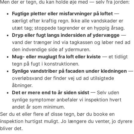
Men der er tegn, du kan holde øje med — selv fra jorden:
Fugtige pletter eller misfarvninger på loftet
—
særligt efter kraftig regn. Ikke alle vandskader er
utæt tag; stoppede tagrender er en hyppig årsag.
Dryp eller fugt langs indersiden af ydervægge
—
vand der trænger ind via tagkassen og løber ned ad
den indvendige side af ydermuren.
Mug- eller muglugt fra loft eller kviste
— et tidligt
tegn på fugt i konstruktionen.
Synlige vandstriber på facaden under kledningen
—
overløbsvand der finder vej ud ad utilsigtede
åbninger.
Det er mere end to år siden sidst
— Selv uden
synlige symptomer anbefaler vi inspektion hvert
andet år som minimum.
Ser du et eller flere af disse tegn, bør du booke en
inspektion hurtigst muligt. Jo længere du venter, jo dyrere
bliver det.