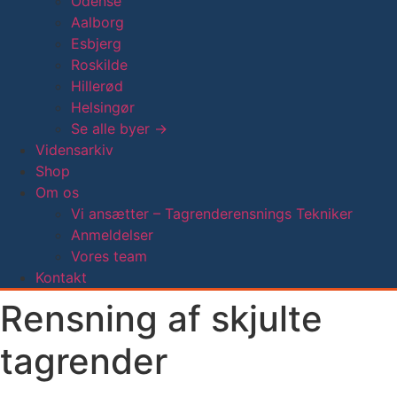
Odense
Aalborg
Esbjerg
Roskilde
Hillerød
Helsingør
Se alle byer →
Vidensarkiv
Shop
Om os
Vi ansætter – Tagrenderensnings Tekniker
Anmeldelser
Vores team
Kontakt
Rensning af skjulte
tagrender