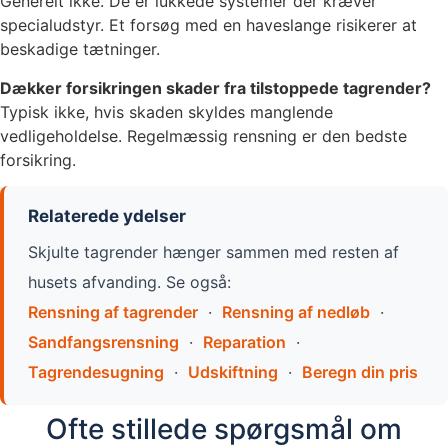
Generelt ikke. De er lukkede systemer der kræver
specialudstyr. Et forsøg med en haveslange risikerer at
beskadige tætninger.
Dækker forsikringen skader fra tilstoppede tagrender?
Typisk ikke, hvis skaden skyldes manglende
vedligeholdelse. Regelmæssig rensning er den bedste
forsikring.
Relaterede ydelser
Skjulte tagrender hænger sammen med resten af
husets afvanding. Se også:
Rensning af tagrender
·
Rensning af nedløb
·
Sandfangsrensning
·
Reparation
·
Tagrendesugning
·
Udskiftning
·
Beregn din pris
Ofte stillede spørgsmål om