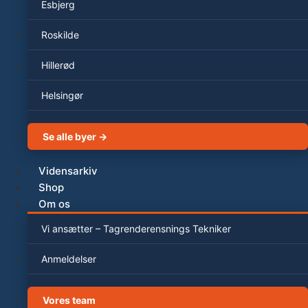
Esbjerg
Roskilde
Hillerød
Helsingør
Se alle byer →
Vidensarkiv
Shop
Om os
Vi ansætter – Tagrenderensnings Tekniker
Anmeldelser
Vores team