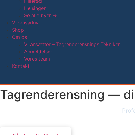
Hillerød
Helsingør
Se alle byer →
Vidensarkiv
Shop
Om os
Vi ansætter – Tagrenderensnings Tekniker
Anmeldelser
Vores team
Kontakt
Tagrenderensning — di
Prof