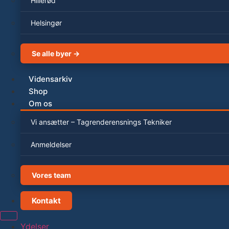
Hillerød
Helsingør
Se alle byer →
Vidensarkiv
Shop
Om os
Vi ansætter – Tagrenderensnings Tekniker
Anmeldelser
Vores team
Kontakt
Ydelser