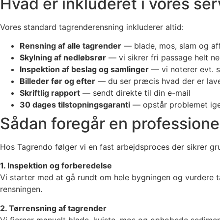
Hvad er inkluderet i vores se
Vores standard tagrenderensning inkluderer altid:
Rensning af alle tagrender
— blade, mos, slam og aff
Skylning af nedløbsrør
— vi sikrer fri passage helt ne
Inspektion af beslag og samlinger
— vi noterer evt. 
Billeder før og efter
— du ser præcis hvad der er lav
Skriftlig rapport
— sendt direkte til din e-mail
30 dages tilstopningsgaranti
— opstår problemet ige
Sådan foregår en professione
Hos Tagrendo følger vi en fast arbejdsproces der sikrer 
1. Inspektion og forberedelse
Vi starter med at gå rundt om hele bygningen og vurdere ta
rensningen.
2. Tørrensning af tagrender
Vi fjerner manuelt blade, kviste, mos og ophobede sedimenter