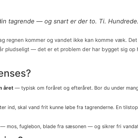
in tagrende — og snart er der to. Ti. Hundrede
den dag regnen kommer og vandet ikke kan komme væk. D
står pludseligt — det er et problem der har bygget sig 
renses?
m året
— typisk om foråret og efteråret. Bor du under mang
ter ind, skal vand frit kunne løbe fra tagrenderne. En tilst
n — mos, fuglebon, blade fra sæsonen — og sikrer fri vand