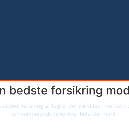
n bedste forsikring mo
essionel rensning af tagrender på villaer, rækkehu
erhvervsejendomme over hele Danmark.