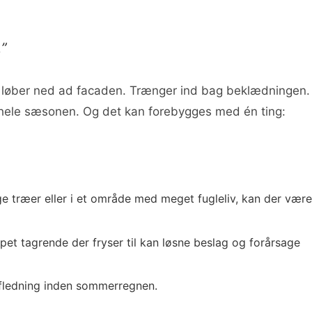
.”
et løber ned ad facaden. Trænger ind bag beklædningen.
op hele sæsonen. Og det kan forebygges med én ting:
e træer eller i et område med meget fugleliv, kan der være
oppet tagrende der fryser til kan løsne beslag og forårsage
afledning inden sommerregnen.