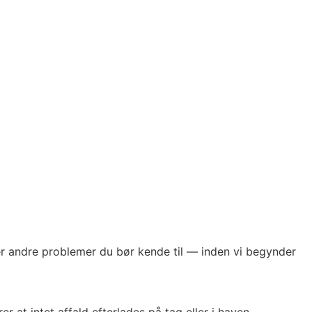
ler andre problemer du bør kende til — inden vi begynder
 at intet affald efterlades på tag eller i haven.