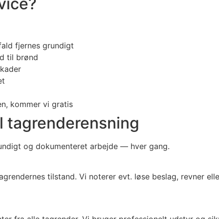
rvice?
ald fjernes grundigt
d til brønd
skader
et
n, kommer vi gratis
l tagrenderensning
grundigt og dokumenteret arbejde — hver gang.
grendernes tilstand. Vi noterer evt. løse beslag, revner el
 fra alle tagrender. Vi bruger professionelt udstyr og sikrer