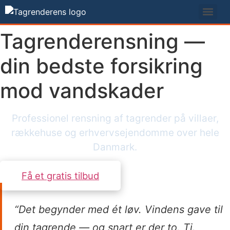
Videre
til
indhold
Tagrenderensning —
din bedste forsikring
mod vandskader
Professionel rensning af tagrender på villaer,
rækkehuse og erhvervsejendomme over hele
Danmark.
Få et gratis tilbud
“Det begynder med ét løv. Vindens gave til
din tagrende — og snart er der to. Ti.