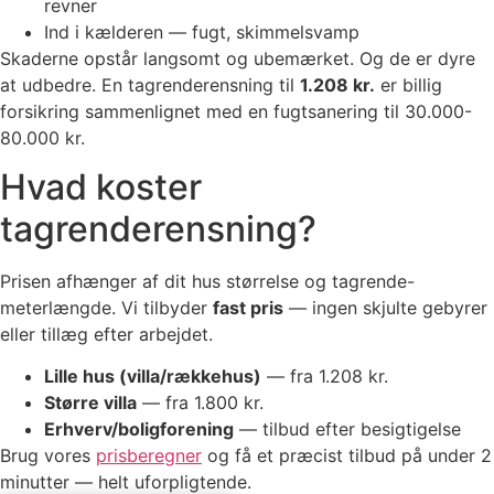
revner
Ind i kælderen — fugt, skimmelsvamp
Skaderne opstår langsomt og ubemærket. Og de er dyre
at udbedre. En tagrenderensning til
1.208 kr.
er billig
forsikring sammenlignet med en fugtsanering til 30.000-
80.000 kr.
Hvad koster
tagrenderensning?
Prisen afhænger af dit hus størrelse og tagrende-
meterlængde. Vi tilbyder
fast pris
— ingen skjulte gebyrer
eller tillæg efter arbejdet.
Lille hus (villa/rækkehus)
— fra 1.208 kr.
Større villa
— fra 1.800 kr.
Erhverv/boligforening
— tilbud efter besigtigelse
Brug vores
prisberegner
og få et præcist tilbud på under 2
minutter — helt uforpligtende.