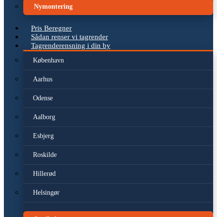
Nymontering
Pris Beregner
Sådan renser vi tagrender
Tagrenderensning i din by
København
Aarhus
Odense
Aalborg
Esbjerg
Roskilde
Hillerød
Helsingør