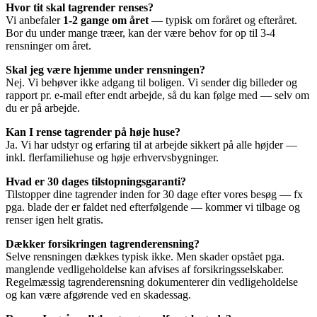
Hvor tit skal tagrender renses?
Vi anbefaler
1-2 gange om året
— typisk om foråret og efteråret.
Bor du under mange træer, kan der være behov for op til 3-4
rensninger om året.
Skal jeg være hjemme under rensningen?
Nej. Vi behøver ikke adgang til boligen. Vi sender dig billeder og
rapport pr. e-mail efter endt arbejde, så du kan følge med — selv om
du er på arbejde.
Kan I rense tagrender på høje huse?
Ja. Vi har udstyr og erfaring til at arbejde sikkert på alle højder —
inkl. flerfamiliehuse og høje erhvervsbygninger.
Hvad er 30 dages tilstopningsgaranti?
Tilstopper dine tagrender inden for 30 dage efter vores besøg — fx
pga. blade der er faldet ned efterfølgende — kommer vi tilbage og
renser igen helt gratis.
Dækker forsikringen tagrenderensning?
Selve rensningen dækkes typisk ikke. Men skader opstået pga.
manglende vedligeholdelse kan afvises af forsikringsselskaber.
Regelmæssig tagrenderensning dokumenterer din vedligeholdelse
og kan være afgørende ved en skadessag.