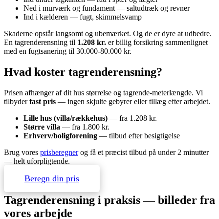
Ned i murværk og fundament — saltudtræk og revner
Ind i kælderen — fugt, skimmelsvamp
Skaderne opstår langsomt og ubemærket. Og de er dyre at udbedre.
En tagrenderensning til
1.208 kr.
er billig forsikring sammenlignet
med en fugtsanering til 30.000-80.000 kr.
Hvad koster tagrenderensning?
Prisen afhænger af dit hus størrelse og tagrende-meterlængde. Vi
tilbyder
fast pris
— ingen skjulte gebyrer eller tillæg efter arbejdet.
Lille hus (villa/rækkehus)
— fra 1.208 kr.
Større villa
— fra 1.800 kr.
Erhverv/boligforening
— tilbud efter besigtigelse
Brug vores
prisberegner
og få et præcist tilbud på under 2 minutter
— helt uforpligtende.
Beregn din pris
Tagrenderensning i praksis — billeder fra
vores arbejde