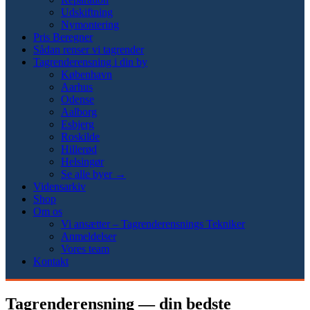
Udskiftning
Nymontering
Pris Beregner
Sådan renser vi tagrender
Tagrenderensning i din by
København
Aarhus
Odense
Aalborg
Esbjerg
Roskilde
Hillerød
Helsingør
Se alle byer →
Vidensarkiv
Shop
Om os
Vi ansætter – Tagrenderensnings Tekniker
Anmeldelser
Vores team
Kontakt
Tagrenderensning — din bedste