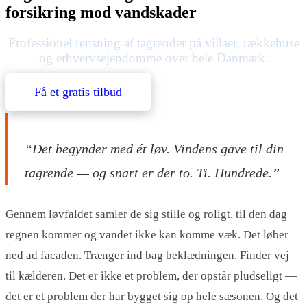
forsikring mod vandskader
Professionel rensning af tagrender på villaer, rækkehuse
og erhvervsejendomme over hele Danmark.
Få et gratis tilbud
“Det begynder med ét løv. Vindens gave til din
tagrende — og snart er der to. Ti. Hundrede.”
Gennem løvfaldet samler de sig stille og roligt, til den dag
regnen kommer og vandet ikke kan komme væk. Det løber
ned ad facaden. Trænger ind bag beklædningen. Finder vej
til kælderen. Det er ikke et problem, der opstår pludseligt —
det er et problem der har bygget sig op hele sæsonen. Og det