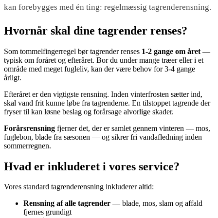
kan forebygges med én ting: regelmæssig tagrenderensning.
Hvornår skal dine tagrender renses?
Som tommelfingerregel bør tagrender renses
1-2 gange om året
—
typisk om foråret og efteråret. Bor du under mange træer eller i et
område med meget fugleliv, kan der være behov for 3-4 gange
årligt.
Efteråret er den vigtigste rensning. Inden vinterfrosten sætter ind,
skal vand frit kunne løbe fra tagrenderne. En tilstoppet tagrende der
fryser til kan løsne beslag og forårsage alvorlige skader.
Forårsrensning
fjerner det, der er samlet gennem vinteren — mos,
fuglebon, blade fra sæsonen — og sikrer fri vandafledning inden
sommerregnen.
Hvad er inkluderet i vores service?
Vores standard tagrenderensning inkluderer altid:
Rensning af alle tagrender
— blade, mos, slam og affald
fjernes grundigt