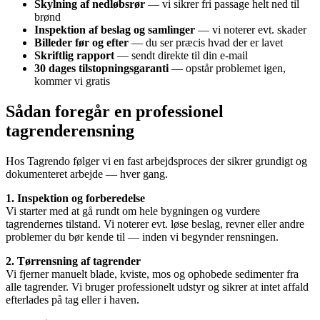
Skylning af nedløbsrør
— vi sikrer fri passage helt ned til
brønd
Inspektion af beslag og samlinger
— vi noterer evt. skader
Billeder før og efter
— du ser præcis hvad der er lavet
Skriftlig rapport
— sendt direkte til din e-mail
30 dages tilstopningsgaranti
— opstår problemet igen,
kommer vi gratis
Sådan foregår en professionel
tagrenderensning
Hos Tagrendo følger vi en fast arbejdsproces der sikrer grundigt og
dokumenteret arbejde — hver gang.
1. Inspektion og forberedelse
Vi starter med at gå rundt om hele bygningen og vurdere
tagrendernes tilstand. Vi noterer evt. løse beslag, revner eller andre
problemer du bør kende til — inden vi begynder rensningen.
2. Tørrensning af tagrender
Vi fjerner manuelt blade, kviste, mos og ophobede sedimenter fra
alle tagrender. Vi bruger professionelt udstyr og sikrer at intet affald
efterlades på tag eller i haven.