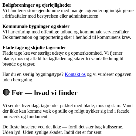
Boligforeninger og ejerlejligheder
Vi håndterer store ejendomme med mange tagrender og indgår gerne
i driftsaftaler med bestyrelsen eller administratoren.
Kommunale bygninger og skoler
Vi har erfaring med offentlige udbud og kommunale serviceaftaler.
Dokumentation og rapportering sker i henhold til kommunens krav.
Flade tage og skjulte tagrender
Flade tage kræver særligt udstyr og opmærksomhed. Vi fjerner
blade, mos og affald fra tagfladen og sikrer fri vandafledning til
brønde og tagrør.
Har du en særlig bygningstype?
Kontakt os
og vi vurderer opgaven
uden beregning.
🔴 Før — hvad vi finder
Vi ser det hver dag: tagrender pakket med blade, mos og slam. Vand
der ikke kan komme væk og stille og roligt trykker sig ind i facade,
murværk og fundament.
De fleste husejere ved det ikke — fordi det sker bag kulisserne.
Uden lyd. Uden synlige skader. Indtil det er for sent.