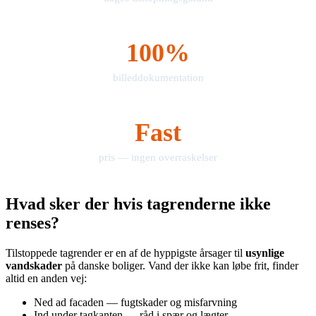
100%
billeddokumentation
Fast
pris — ingen overraskelser
Hvad sker der hvis tagrenderne ikke
renses?
Tilstoppede tagrender er en af de hyppigste årsager til
usynlige
vandskader
på danske boliger. Vand der ikke kan løbe frit, finder
altid en anden vej:
Ned ad facaden — fugtskader og misfarvning
Ind under tagkanten — råd i spær og lægter