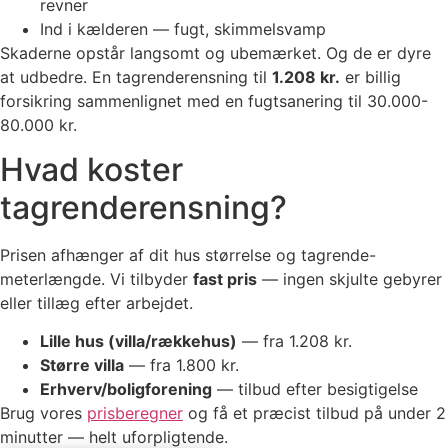
revner
Ind i kælderen — fugt, skimmelsvamp
Skaderne opstår langsomt og ubemærket. Og de er dyre
at udbedre. En tagrenderensning til
1.208 kr.
er billig
forsikring sammenlignet med en fugtsanering til 30.000-
80.000 kr.
Hvad koster
tagrenderensning?
Prisen afhænger af dit hus størrelse og tagrende-
meterlængde. Vi tilbyder
fast pris
— ingen skjulte gebyrer
eller tillæg efter arbejdet.
Lille hus (villa/rækkehus)
— fra 1.208 kr.
Større villa
— fra 1.800 kr.
Erhverv/boligforening
— tilbud efter besigtigelse
Brug vores
prisberegner
og få et præcist tilbud på under 2
minutter — helt uforpligtende.