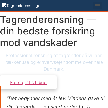
Videre
til
indhold
Tagrenderensning —
din bedste forsikring
mod vandskader
Professionel rensning af tagrender på villaer,
rækkehuse og erhvervsejendomme over hele
Danmark.
Få et gratis tilbud
“Det begynder med ét løv. Vindens gave til
din tagrende — og snart er der to. Ti.