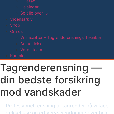
Hillerød
Helsingør
Se alle byer →
Vidensarkiv
Shop
Om os
Vi ansætter – Tagrenderensnings Tekniker
Anmeldelser
Vores team
Kontakt
Tagrenderensning —
din bedste forsikring
mod vandskader
Professionel rensning af tagrender på villaer,
rækkehuse og erhvervsejendomme over hele