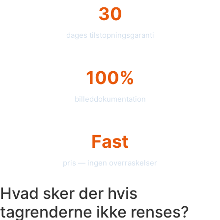
30
dages tilstopningsgaranti
100%
billeddokumentation
Fast
pris — ingen overraskelser
Hvad sker der hvis
tagrenderne ikke renses?