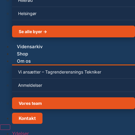
Hillerød
Helsingør
Se alle byer →
Vidensarkiv
Shop
Om os
Vi ansætter – Tagrenderensnings Tekniker
Anmeldelser
Vores team
Kontakt
Ydelser