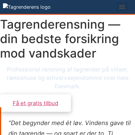
Videre
til
indhold
Tagrenderensning —
din bedste forsikring
mod vandskader
Professionel rensning af tagrender på villaer,
rækkehuse og erhvervsejendomme over hele
Danmark.
Få et gratis tilbud
“Det begynder med ét løv. Vindens gave til
din tagrende — og snart er der to. Ti.