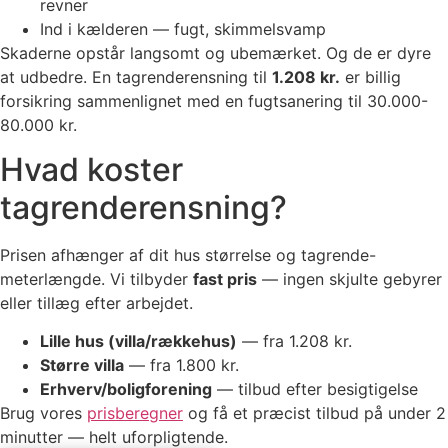
revner
Ind i kælderen — fugt, skimmelsvamp
Skaderne opstår langsomt og ubemærket. Og de er dyre
at udbedre. En tagrenderensning til
1.208 kr.
er billig
forsikring sammenlignet med en fugtsanering til 30.000-
80.000 kr.
Hvad koster
tagrenderensning?
Prisen afhænger af dit hus størrelse og tagrende-
meterlængde. Vi tilbyder
fast pris
— ingen skjulte gebyrer
eller tillæg efter arbejdet.
Lille hus (villa/rækkehus)
— fra 1.208 kr.
Større villa
— fra 1.800 kr.
Erhverv/boligforening
— tilbud efter besigtigelse
Brug vores
prisberegner
og få et præcist tilbud på under 2
minutter — helt uforpligtende.