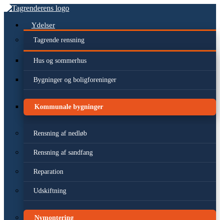
Videre
til
indhold
Ydelser
Tagrende rensning
Hus og sommerhus
Bygninger og boligforeninger
Kommunale bygninger
Rensning af nedløb
Rensning af sandfang
Reparation
Udskiftning
Nymontering