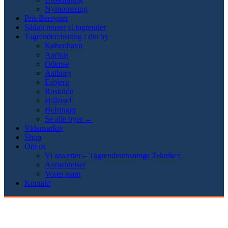
Nymontering
Pris Beregner
Sådan renser vi tagrender
Tagrenderensning i din by
København
Aarhus
Odense
Aalborg
Esbjerg
Roskilde
Hillerød
Helsingør
Se alle byer →
Vidensarkiv
Shop
Om os
Vi ansætter – Tagrenderensnings Tekniker
Anmeldelser
Vores team
Kontakt