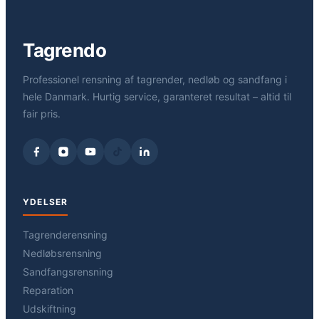
Tagrendo
Professionel rensning af tagrender, nedløb og sandfang i
hele Danmark. Hurtig service, garanteret resultat – altid til
fair pris.
YDELSER
Tagrenderensning
Nedløbsrensning
Sandfangsrensning
Reparation
Udskiftning