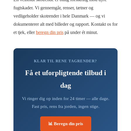
fugtskader. Vi gennemgår, renser, tætner og
vedligeholder skotrender i hele Danmark — og vi
dokumenterer alt med billeder og rapport. Kontakt os for
et tjek, eller
beregn din pris
på under ét minut.
KLAR TIL RENE TAGRENDER?
Få et uforpligtende tilbud i
dag
Vi ringer dig op inden for 24 timer — alle dage.
Fast pris, rens fra jorden, ingen stige.
📊 Beregn din pris