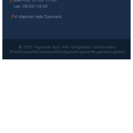
🕘
Lør: 08:00–14:00
📍
Vi dækker hele Danmark
© 2025 Tagrendo ApS. Alle rettigheder forbeholdes.
Privatlivspolitik
Cookiepolitik
Salgsbetingelser
Brugerbetingelser