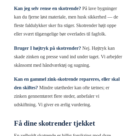
Kan jeg selv rense en skotrende?
På lave bygninger
kan du fjerne løst materiale, men husk sikkerhed — de
fleste faldulykker sker fra stiger. Skotrender højt oppe
eller svært tilgængelige bør overlades til fagfolk.
Bruger I højtryk på skotrender?
Nej. Højtryk kan
skade zinken og presse vand ind under taget. Vi arbejder
skånsomt med håndværktøj og sugning.
Kan en gammel zink-skotrende repareres, eller skal
den skiftes?
Mindre utætheder kan ofte tætnes; er
zinken gennemtæret flere steder, anbefaler vi
udskiftning. Vi giver en ærlig vurdering.
Få dine skotrender tjekket
En velholdt skotrende er billig forsikring mod dyre