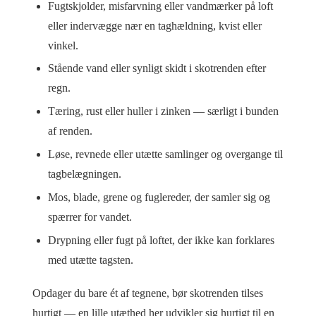
Fugtskjolder, misfarvning eller vandmærker på loft
eller indervægge nær en taghældning, kvist eller
vinkel.
Stående vand eller synligt skidt i skotrenden efter
regn.
Tæring, rust eller huller i zinken — særligt i bunden
af renden.
Løse, revnede eller utætte samlinger og overgange til
tagbelægningen.
Mos, blade, grene og fuglereder, der samler sig og
spærrer for vandet.
Drypning eller fugt på loftet, der ikke kan forklares
med utætte tagsten.
Opdager du bare ét af tegnene, bør skotrenden tilses
hurtigt — en lille utæthed her udvikler sig hurtigt til en