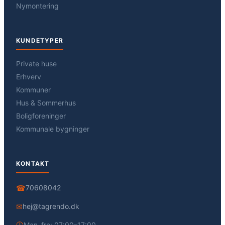
Nymontering
KUNDETYPER
Private huse
Erhverv
Kommuner
Hus & Sommerhus
Boligforeninger
Kommunale bygninger
KONTAKT
☎
70608042
✉
hej@tagrendo.dk
Man–fre: 07:00–17:00