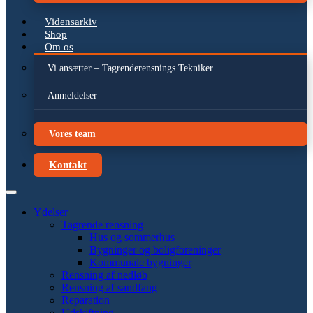
Vidensarkiv
Shop
Om os
Vi ansætter – Tagrenderensnings Tekniker
Anmeldelser
Vores team
Kontakt
Ydelser
Tagrende rensning
Hus og sommerhus
Bygninger og boligforeninger
Kommunale bygninger
Rensning af nedløb
Rensning af sandfang
Reparation
Udskiftning