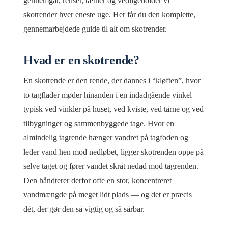
gennemgår, renser, tætner og vedligeholder vi
skotrender hver eneste uge. Her får du den komplette,
gennemarbejdede guide til alt om skotrender.
Hvad er en skotrende?
En skotrende er den rende, der dannes i “kløften”, hvor
to tagflader møder hinanden i en indadgående vinkel —
typisk ved vinkler på huset, ved kviste, ved tårne og ved
tilbygninger og sammenbyggede tage. Hvor en
almindelig tagrende hænger vandret på tagfoden og
leder vand hen mod nedløbet, ligger skotrenden oppe på
selve taget og fører vandet skråt nedad mod tagrenden.
Den håndterer derfor ofte en stor, koncentreret
vandmængde på meget lidt plads — og det er præcis
dét, der gør den så vigtig og så sårbar.