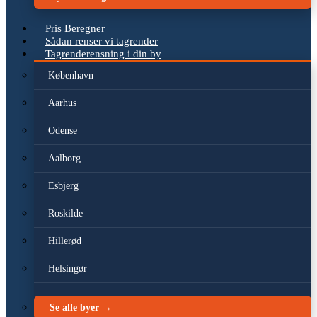
Pris Beregner
Sådan renser vi tagrender
Tagrenderensning i din by
København
Aarhus
Odense
Aalborg
Esbjerg
Roskilde
Hillerød
Helsingør
Se alle byer →