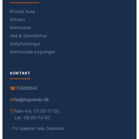
Private huse
Erhverv
Kommuner
Hus & Sommerhus
Boligforeninger
Kommunale bygninger
KONTAKT
☎
70608042
✉
hej@tagrendo.dk
🕘
Man–fre: 07:00–17:00
Lør: 08:00–14:00
📍
Vi dækker hele Danmark