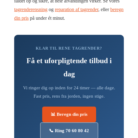
faldet op og sikre, at hele afvandingen virker. Se vores
tagrenderensning
og
reparation af tagrender
, eller
beregn
din pris
på under ét minut.
KLAR TIL RENE TAGRENDER?
Få et uforpligtende tilbud i
dag
Vi ringer dig op inden for 24 timer — alle dage.
Fast pris, rens fra jorden, ingen stige.
📊 Beregn din pris
📞 Ring 70 60 80 42