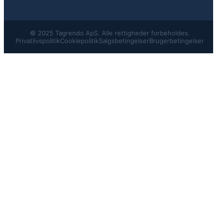
© 2025 Tagrendo ApS. Alle rettigheder forbeholdes.
Privatlivspolitik
Cookiepolitik
Salgsbetingelser
Brugerbetingelser