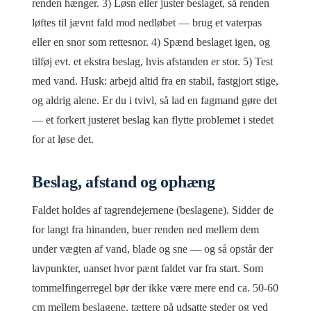
renden hænger. 3) Løsn eller juster beslaget, så renden
løftes til jævnt fald mod nedløbet — brug et vaterpas
eller en snor som rettesnor. 4) Spænd beslaget igen, og
tilføj evt. et ekstra beslag, hvis afstanden er stor. 5) Test
med vand. Husk: arbejd altid fra en stabil, fastgjort stige,
og aldrig alene. Er du i tvivl, så lad en fagmand gøre det
— et forkert justeret beslag kan flytte problemet i stedet
for at løse det.
Beslag, afstand og ophæng
Faldet holdes af tagrendejernene (beslagene). Sidder de
for langt fra hinanden, buer renden ned mellem dem
under vægten af vand, blade og sne — og så opstår der
lavpunkter, uanset hvor pænt faldet var fra start. Som
tommelfingerregel bør der ikke være mere end ca. 50-60
cm mellem beslagene, tættere på udsatte steder og ved