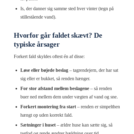
Is, der danner sig samme sted hver vinter (tegn på
stillestående vand).
Hvorfor går faldet skævt? De
typiske årsager
Forkert fald skyldes oftest én af disse:
Løse eller bøjede beslag
– tagrendejern, der har sat
sig eller er bukket, så renden hænger.
For stor afstand mellem beslagene
– så renden
buer ned mellem dem under vægten af vand og sne.
Forkert montering fra start
– renden er simpelthen
hængt op uden korrekt fald.
Sætninger i huset
– ældre huse kan sætte sig, så
tagfod og rende ændrer hældning over tid.