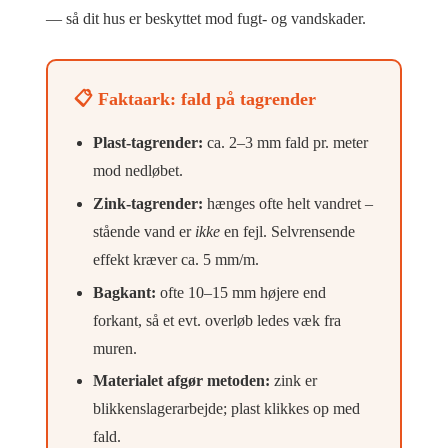
— så dit hus er beskyttet mod fugt- og vandskader.
📋 Faktaark: fald på tagrender
Plast-tagrender:
ca. 2–3 mm fald pr. meter
mod nedløbet.
Zink-tagrender:
hænges ofte helt vandret –
stående vand er
ikke
en fejl. Selvrensende
effekt kræver ca. 5 mm/m.
Bagkant:
ofte 10–15 mm højere end
forkant, så et evt. overløb ledes væk fra
muren.
Materialet afgør metoden:
zink er
blikkenslagerarbejde; plast klikkes op med
fald.