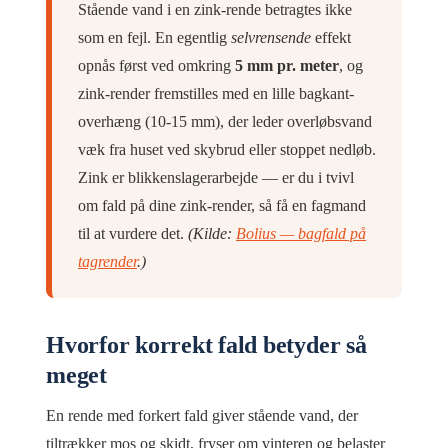
Stående vand i en zink-rende betragtes ikke
som en fejl. En egentlig
selvrensende
effekt
opnås først ved omkring
5 mm pr. meter
, og
zink-render fremstilles med en lille bagkant-
overhæng (10-15 mm), der leder overløbsvand
væk fra huset ved skybrud eller stoppet nedløb.
Zink er blikkenslagerarbejde — er du i tvivl
om fald på dine zink-render, så få en fagmand
til at vurdere det.
(Kilde:
Bolius — bagfald på
tagrender
.)
Hvorfor korrekt fald betyder så
meget
En rende med forkert fald giver stående vand, der
tiltrækker mos og skidt, fryser om vinteren og belaster