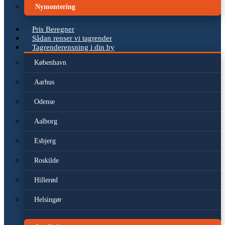
Nymontering
Pris Beregner
Sådan renser vi tagrender
Tagrenderensning i din by
København
Aarhus
Odense
Aalborg
Esbjerg
Roskilde
Hillerød
Helsingør