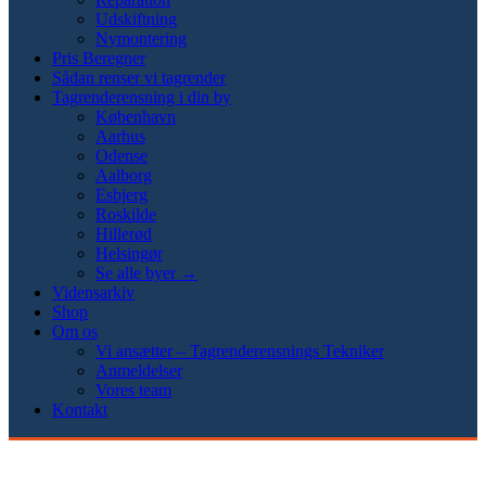
Udskiftning
Nymontering
Pris Beregner
Sådan renser vi tagrender
Tagrenderensning i din by
København
Aarhus
Odense
Aalborg
Esbjerg
Roskilde
Hillerød
Helsingør
Se alle byer →
Vidensarkiv
Shop
Om os
Vi ansætter – Tagrenderensnings Tekniker
Anmeldelser
Vores team
Kontakt