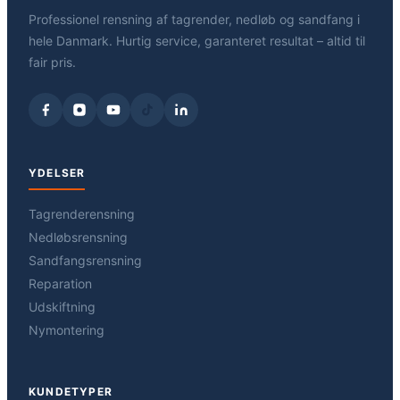
Professionel rensning af tagrender, nedløb og sandfang i
hele Danmark. Hurtig service, garanteret resultat – altid til
fair pris.
YDELSER
Tagrenderensning
Nedløbsrensning
Sandfangsrensning
Reparation
Udskiftning
Nymontering
KUNDETYPER