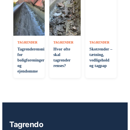
TAGRENDER
TAGRENDER
TAGRENDER
Tagrenderensning
Hvor ofte
Skotrender –
for
skal
tætning,
boligforeninger
tagrender
vedligehold
og
renses?
og tagpap
ejendomme
Tagrendo