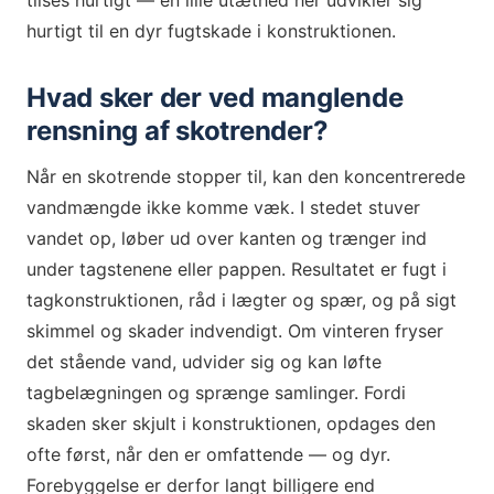
tilses hurtigt — en lille utæthed her udvikler sig
hurtigt til en dyr fugtskade i konstruktionen.
Hvad sker der ved manglende
rensning af skotrender?
Når en skotrende stopper til, kan den koncentrerede
vandmængde ikke komme væk. I stedet stuver
vandet op, løber ud over kanten og trænger ind
under tagstenene eller pappen. Resultatet er fugt i
tagkonstruktionen, råd i lægter og spær, og på sigt
skimmel og skader indvendigt. Om vinteren fryser
det stående vand, udvider sig og kan løfte
tagbelægningen og sprænge samlinger. Fordi
skaden sker skjult i konstruktionen, opdages den
ofte først, når den er omfattende — og dyr.
Forebyggelse er derfor langt billigere end