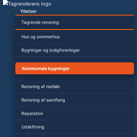
Videre
til
Ydelser
indhold
Tagrende rensning
Hus og sommerhus
Bygninger og boligforeninger
Kommunale bygninger
Rensning af nedløb
Rensning af sandfang
Reparation
Udskiftning