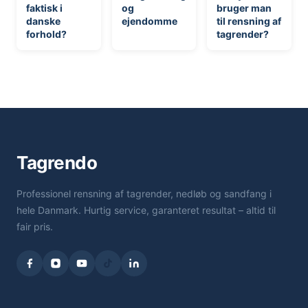
faktisk i
og
bruger man
danske
ejendomme
til rensning af
forhold?
tagrender?
Tagrendo
Professionel rensning af tagrender, nedløb og sandfang i
hele Danmark. Hurtig service, garanteret resultat – altid til
fair pris.