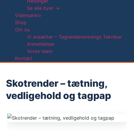
Helsingør
Se alle byer →
Vidensarkiv
Shop
Om os
Vi ansætter – Tagrenderensnings Tekniker
Anmeldelser
Vores team
Kontakt
Skotrender – tætning,
vedligehold og tagpap