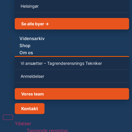
Helsingør
Se alle byer →
Vidensarkiv
Shop
Om os
Vi ansætter – Tagrenderensnings Tekniker
Anmeldelser
Vores team
Kontakt
Ydelser
Tagrende rensning