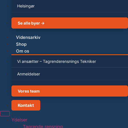
Helsingør
Se alle byer →
Vidensarkiv
Shop
Om os
Vi ansætter – Tagrenderensnings Tekniker
Anmeldelser
Vores team
Kontakt
Ydelser
Tagrende rensning