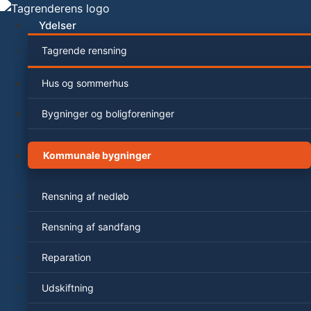
Videre
til
Ydelser
indhold
Tagrende rensning
Hus og sommerhus
Bygninger og boligforeninger
Kommunale bygninger
Rensning af nedløb
Rensning af sandfang
Reparation
Udskiftning