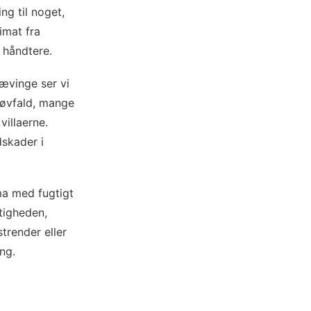
ng til noget,
imat fra
 håndtere.
ævinge ser vi
løvfald, mange
illaerne.
dskader i
ma med fugtigt
tigheden,
trender eller
ng.