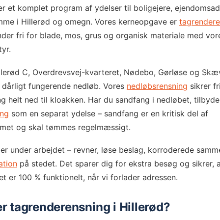
r et komplet program af ydelser til boligejere, ejendomsad
mme i Hillerød og omegn. Vores kerneopgave er
tagrendere
nder fri for blade, mos, grus og organisk materiale med vor
yr.
llerød C, Overdrevsvej-kvarteret, Nødebo, Gørløse og Skæ
r dårligt fungerende nedløb. Vores
nedløbsrensning
sikrer fr
helt ned til kloakken. Har du sandfang i nedløbet, tilbyde
ing
som en separat ydelse – sandfang er en kritisk del af
emet og skal tømmes regelmæssigt.
er under arbejdet – revner, løse beslag, korroderede samm
ation
på stedet. Det sparer dig for ekstra besøg og sikrer, 
 er 100 % funktionelt, når vi forlader adressen.
r tagrenderensning i Hillerød?