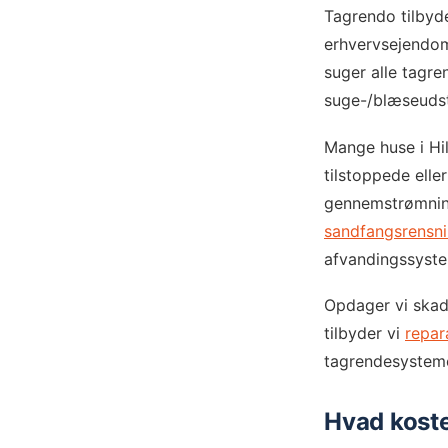
Tagrendo tilbyde
erhvervsejendo
suger alle tagre
suge-/blæseudst
Mange huse i Hi
tilstoppede elle
gennemstrømning 
sandfangsrensn
afvandingssyst
Opdager vi skad
tilbyder vi
repar
tagrendesystemet
Hvad koste