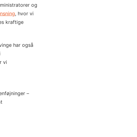
ministratorer og
nsning
, hvor vi
es kraftige
vinge har også
i
r vi
enføjninger –
at