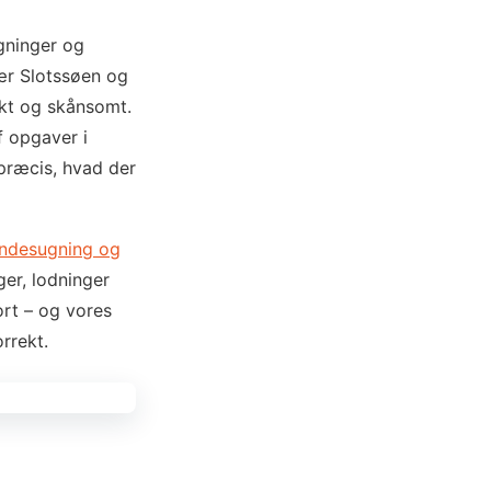
gninger og
nær Slotssøen og
ekt og skånsomt.
f opgaver i
præcis, hvad der
endesugning og
ger, lodninger
ort – og vores
rrekt.