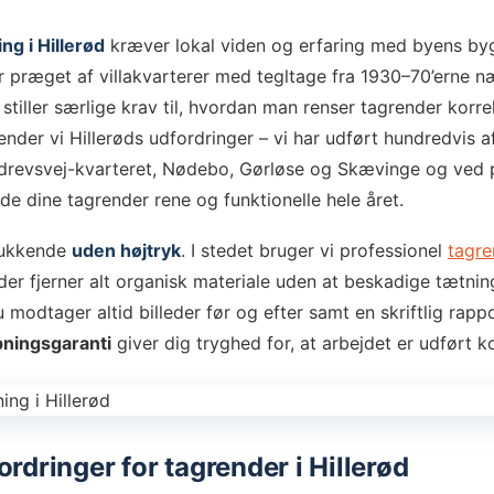
g i Hillerød
kræver lokal viden og erfaring med byens by
er præget af villakvarterer med tegltage fra 1930–70’erne 
stiller særlige krav til, hvordan man renser tagrender korr
der vi Hillerøds udfordringer – vi har udført hundredvis a
rdrevsvej-kvarteret, Nødebo, Gørløse og Skævinge og ved 
olde dine tagrender rene og funktionelle hele året.
lukkende
uden højtryk
. I stedet bruger vi professionel
tagr
 der fjerner alt organisk materiale uden at beskadige tætnin
 modtager altid billeder før og efter samt en skriftlig rapp
pningsgaranti
giver dig tryghed for, at arbejdet er udført ko
rdringer for tagrender i Hillerød