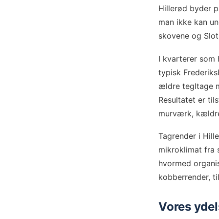
Hillerød byder p
man ikke kan un
skovene og Slot
I kvarterer som
typisk Frederiks
ældre tegltage 
Resultatet er ti
murværk, kældre 
Tagrender i Hil
mikroklimat fra 
hvormed organis
kobberrender, ti
Vores ydels