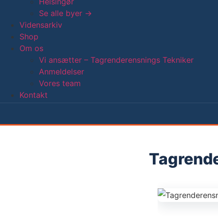
Helsingør
Se alle byer →
Vidensarkiv
Shop
Om os
Vi ansætter – Tagrenderensnings Tekniker
Anmeldelser
Vores team
Kontakt
Tagrender