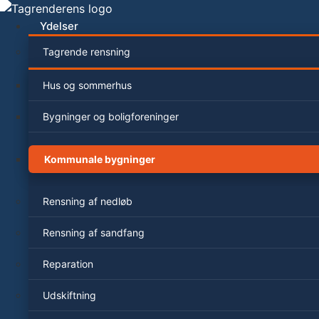
Videre
til
Ydelser
indhold
Tagrende rensning
Hus og sommerhus
Bygninger og boligforeninger
Kommunale bygninger
Rensning af nedløb
Rensning af sandfang
Reparation
Udskiftning