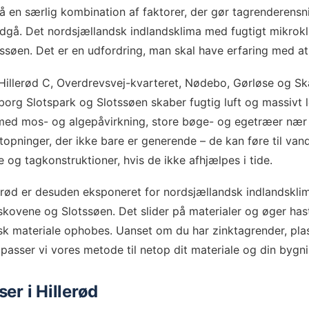
å en særlig kombination af faktorer, der gør tagrenderensni
dgå. Det nordsjællandsk indlandsklima med fugtigt mikrokl
ssøen. Det er en udfordring, man skal have erfaring med at
 Hillerød C, Overdrevsvej-kvarteret, Nødebo, Gørløse og Sk
borg Slotspark og Slotssøen skaber fugtig luft og massivt 
med mos- og algepåvirkning, store bøge- og egetræer nær v
lstopninger, der ikke bare er generende – de kan føre til van
og tagkonstruktioner, hvis de ikke afhjælpes i tide.
lerød er desuden eksponeret for nordsjællandsk indlandskli
skovene og Slotssøen. Det slider på materialer og øger has
k materiale ophobes. Uanset om du har zinktagrender, plas
lpasser vi vores metode til netop dit materiale og din bygni
er i Hillerød