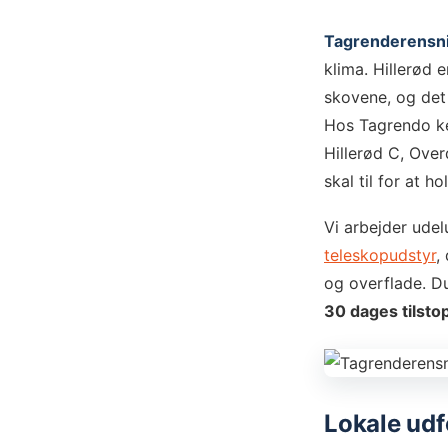
Tagrenderensnin
klima. Hillerød 
skovene, og det 
Hos Tagrendo ken
Hillerød C, Ove
skal til for at h
Vi arbejder ude
teleskopudstyr
,
og overflade. Du
30 dages tilsto
Lokale udfo