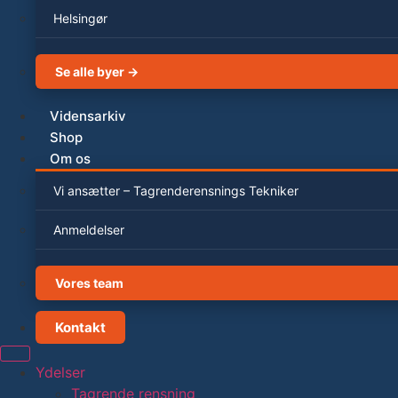
Helsingør
Se alle byer →
Vidensarkiv
Shop
Om os
Vi ansætter – Tagrenderensnings Tekniker
Anmeldelser
Vores team
Kontakt
Ydelser
Tagrende rensning