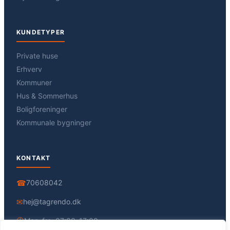
KUNDETYPER
Private huse
Erhverv
Kommuner
Hus & Sommerhus
Boligforeninger
Kommunale bygninger
KONTAKT
☎
70608042
✉
hej@tagrendo.dk
🕘
Man–fre: 07:00–17:00