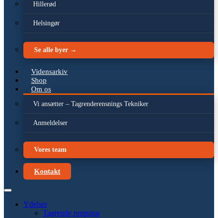
Hillerød
Helsingør
Se alle byer →
Vidensarkiv
Shop
Om os
Vi ansætter – Tagrenderensnings Tekniker
Anmeldelser
Vores team
Kontakt
Ydelser
Tagrende rensning