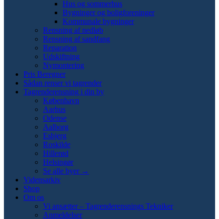
Hus og sommerhus
Bygninger og boligforeninger
Kommunale bygninger
Rensning af nedløb
Rensning af sandfang
Reparation
Udskiftning
Nymontering
Pris Beregner
Sådan renser vi tagrender
Tagrenderensning i din by
København
Aarhus
Odense
Aalborg
Esbjerg
Roskilde
Hillerød
Helsingør
Se alle byer →
Vidensarkiv
Shop
Om os
Vi ansætter – Tagrenderensnings Tekniker
Anmeldelser