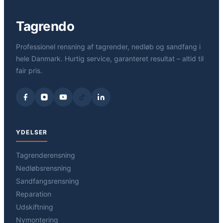
Tagrendo
Professionel rensning af tagrender, nedløb og sandfang i
hele Danmark. Hurtig service, garanteret resultat – altid til
fair pris.
YDELSER
Tagrenderensning
Nedløbsrensning
Sandfangsrensning
Reparation
Udskiftning
Nymontering