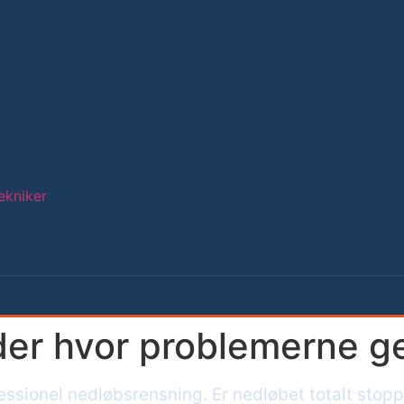
ekniker
der hvor problemerne g
ssionel nedløbsrensning. Er nedløbet totalt stop