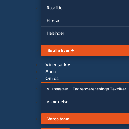
Roskilde
Hillerød
Helsingør
Se alle byer →
Vidensarkiv
Shop
Om os
Vi ansætter – Tagrenderensnings Tekniker
Anmeldelser
Vores team