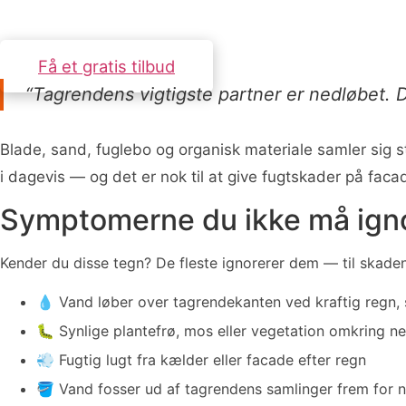
Få et gratis tilbud
“Tagrendens vigtigste partner er nedløbet. D
Blade, sand, fuglebo og organisk materiale samler sig st
i dagevis — og det er nok til at give fugtskader på fa
Symptomerne du ikke må ign
Kender du disse tegn? De fleste ignorerer dem — til skaden
💧 Vand løber over tagrendekanten ved kraftig regn,
🐛 Synlige plantefrø, mos eller vegetation omkring 
💨 Fugtig lugt fra kælder eller facade efter regn
🪣 Vand fosser ud af tagrendens samlinger frem for n