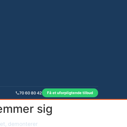
70 60 80 42
Få et uforpligtende tilbud
emmer sig
pet, demonterer