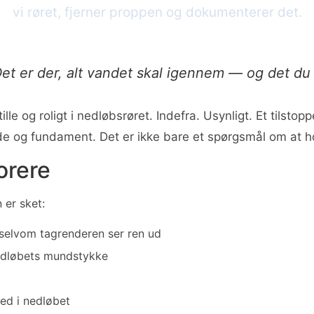
vi røret, fjerner proppen og dokumenterer det.
et er der, alt vandet skal igennem — og det du i
ille og roligt i nedløbsrøret. Indefra. Usynligt. Et tils
cade og fundament. Det er ikke bare et spørgsmål om at 
orere
 er sket:
 selvom tagrenderen ser ren ud
nedløbets mundstykke
ed i nedløbet