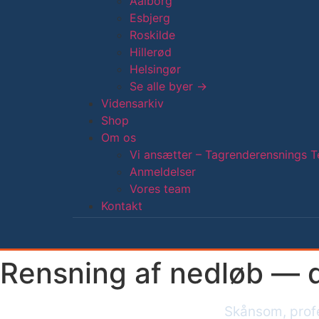
Aalborg
Esbjerg
Roskilde
Hillerød
Helsingør
Se alle byer →
Vidensarkiv
Shop
Om os
Vi ansætter – Tagrenderensnings T
Anmeldelser
Vores team
Kontakt
Rensning af nedløb — 
Skånsom, profe