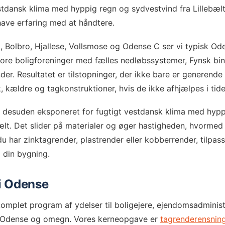
stdansk klima med hyppig regn og sydvestvind fra Lillebælt
have erfaring med at håndtere.
, Bolbro, Hjallese, Vollsmose og Odense C ser vi typisk Od
tore boligforeninger med fælles nedløbssystemer, Fynsk b
r. Resultatet er tilstopninger, der ikke bare er generende –
 kældre og tagkonstruktioner, hvis de ikke afhjælpes i tide
 desuden eksponeret for fugtigt vestdansk klima med hypp
bælt. Det slider på materialer og øger hastigheden, hvormed
har zinktagrender, plastrender eller kobberrender, tilpass
 din bygning.
 i Odense
komplet program af ydelser til boligejere, ejendomsadminis
 Odense og omegn. Vores kerneopgave er
tagrenderensnin