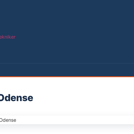
ekniker
 Odense