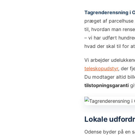
Tagrenderensning i 
præget af parcelhuse 
til, hvordan man rens
– vi har udført hundr
hvad der skal til for a
Vi arbejder udelukke
teleskopudstyr
, der f
Du modtager altid bill
tilstopningsgaranti
gi
Lokale udfordr
Odense byder på en sæ