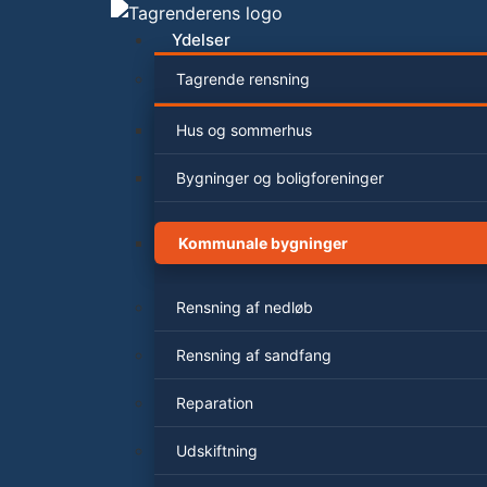
Videre
til
Ydelser
indhold
Tagrende rensning
Hus og sommerhus
Bygninger og boligforeninger
Kommunale bygninger
Rensning af nedløb
Rensning af sandfang
Reparation
Udskiftning