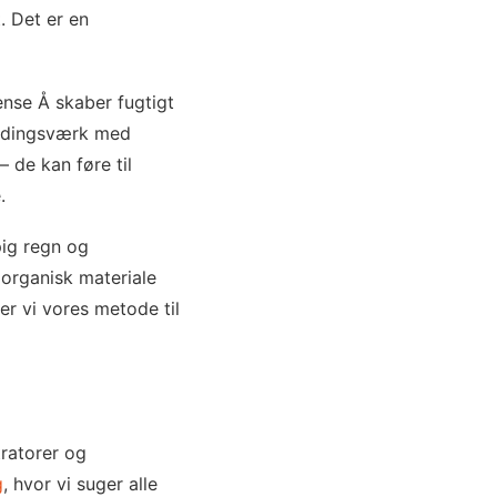
. Det er en
ense Å skaber fugtigt
indingsværk med
 de kan føre til
.
ig regn og
 organisk materiale
er vi vores metode til
tratorer og
g
, hvor vi suger alle