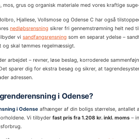
de, mos, grus og organisk materiale med vores kraftige suge
olbro, Hjallese, Vollsmose og Odense C har også tilstoppede
ores
nedløbsrensning
sikrer fri gennemstrømning helt ned ti
ilbyder vi
sandfangsrensning
som en separat ydelse – sandfa
t og skal tømmes regelmæssigt.
er arbejdet – revner, løse beslag, korroderede sammenføjni
Det sparer dig for ekstra besøg og sikrer, at tagrendesyst
lader adressen.
agrenderensning i Odense?
nsning i Odense
afhænger af din boligs størrelse, antallet
orholdene. Vi tilbyder
fast pris fra 1.208 kr. inkl. moms
– in
dsforbrug.