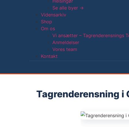
Helsingør
Se alle byer →
Vidensarkiv
Shop
Om os
Vi ansætter – Tagrenderensnings T
Anmeldelser
Vores team
Kontakt
Tagrenderensning i