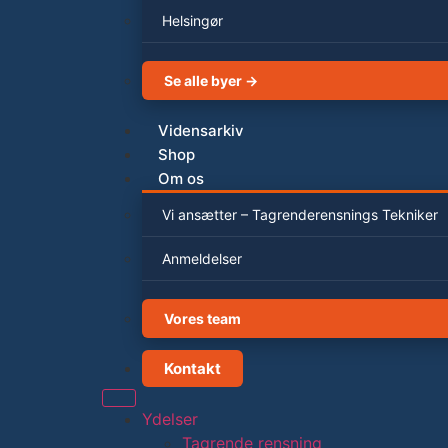
Helsingør
Se alle byer →
Vidensarkiv
Shop
Om os
Vi ansætter – Tagrenderensnings Tekniker
Anmeldelser
Vores team
Kontakt
Ydelser
Tagrende rensning