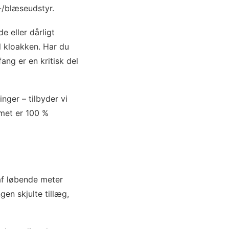
-/blæseudstyr.
 eller dårligt
l kloakken. Har du
ng er en kritisk del
nger – tilbyder vi
emet er 100 %
 af løbende meter
gen skjulte tillæg,