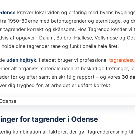
Odense
kræver lokal viden og erfaring med byens bygninge
fra 1950–80’erne med betontagrender og eternittage, og det
er tagrender korrekt og skånsomt. Hos Tagrendo kender vi
edvis af opgaver i Dalum, Bolbro, Hjallese, Vollsmose og O
t holde dine tagrender rene og funktionelle hele året.
nde
uden højtryk
. I stedet bruger vi professionel
tagrendesu
jerner alt organisk materiale uden at beskadige tætninger, l
eder før og efter samt en skriftlig rapport – og vores
30 d
ver dig tryghed for, at arbejdet er udført korrekt.
inger for tagrender i Odense
rlig kombination af faktorer, der gør tagrenderensning til