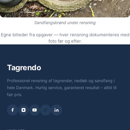
Sandfangsbrønd under rensning
Egne billeder fra opgaver — hver rensning dokumenteres med
foto før og efter.
Tagrendo
Professionel rensning af tagrender, nedløb og sandfang i
hele Danmark. Hurtig service, garanteret resultat – altid til
fair pris.