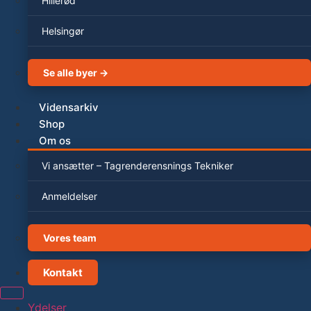
Hillerød
Helsingør
Se alle byer →
Vidensarkiv
Shop
Om os
Vi ansætter – Tagrenderensnings Tekniker
Anmeldelser
Vores team
Kontakt
Ydelser