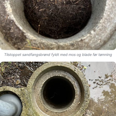
Tilstoppet sandfangsbrønd fyldt med mos og blade før tømning