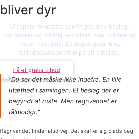
bliver dyr
Vi reparerer utætte samlinger, løse beslag,
rustangreb og faldfejl — i plast, zink, kobber og
metal. Fast pris, 30 dages garanti og
billeddokumentation på alt arbejde.
Få et gratis tilbud
“Du ser det måske ikke indefra. En lille
utæthed i samlingen. Et beslag der er
begyndt at ruste. Men regnvandet er
tålmodigt.”
Regnvandet finder altid vej. Det skaffer sig plads bag