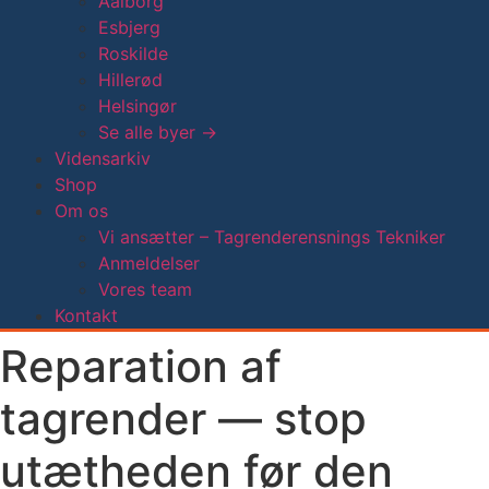
Aalborg
Esbjerg
Roskilde
Hillerød
Helsingør
Se alle byer →
Vidensarkiv
Shop
Om os
Vi ansætter – Tagrenderensnings Tekniker
Anmeldelser
Vores team
Kontakt
Reparation af
tagrender — stop
utætheden før den