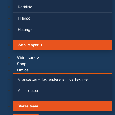
Roskilde
Hillerød
Helsingør
Se alle byer →
Vidensarkiv
Shop
Om os
Vi ansætter – Tagrenderensnings Tekniker
Anmeldelser
Vores team