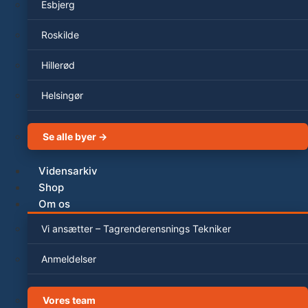
Esbjerg
Roskilde
Hillerød
Helsingør
Se alle byer →
Vidensarkiv
Shop
Om os
Vi ansætter – Tagrenderensnings Tekniker
Anmeldelser
Vores team