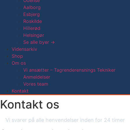
Odense
Aalborg
Esbjerg
Roskilde
Hillerød
Helsingør
Se alle byer →
Vidensarkiv
Shop
Om os
Vi ansætter – Tagrenderensnings Tekniker
Anmeldelser
Vores team
Kontakt
Kontakt os
Vi svarer på alle henvendelser inden for 24 timer