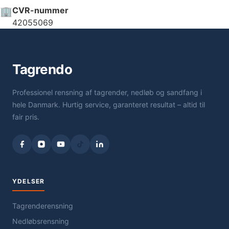
🏢
CVR-nummer
42055069
Tagrendo
Professionel rensning af tagrender, nedløb og sandfang i
hele Danmark. Hurtig service, garanteret resultat – altid til
fair pris.
YDELSER
Tagrenderensning
Nedløbsrensning