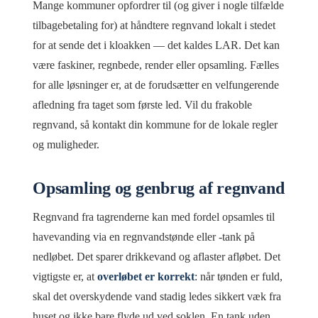
Mange kommuner opfordrer til (og giver i nogle tilfælde
tilbagebetaling for) at håndtere regnvand lokalt i stedet
for at sende det i kloakken — det kaldes LAR. Det kan
være faskiner, regnbede, render eller opsamling. Fælles
for alle løsninger er, at de forudsætter en velfungerende
afledning fra taget som første led. Vil du frakoble
regnvand, så kontakt din kommune for de lokale regler
og muligheder.
Opsamling og genbrug af regnvand
Regnvand fra tagrenderne kan med fordel opsamles til
havevanding via en regnvandstønde eller -tank på
nedløbet. Det sparer drikkevand og aflaster afløbet. Det
vigtigste er, at
overløbet er korrekt
: når tønden er fuld,
skal det overskydende vand stadig ledes sikkert væk fra
huset og ikke bare flyde ud ved soklen. En tank uden