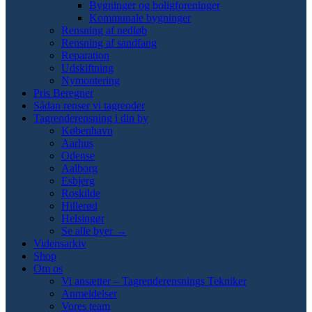
Bygninger og boligforeninger
Kommunale bygninger
Rensning af nedløb
Rensning af sandfang
Reparation
Udskiftning
Nymontering
Pris Beregner
Sådan renser vi tagrender
Tagrenderensning i din by
København
Aarhus
Odense
Aalborg
Esbjerg
Roskilde
Hillerød
Helsingør
Se alle byer →
Vidensarkiv
Shop
Om os
Vi ansætter – Tagrenderensnings Tekniker
Anmeldelser
Vores team