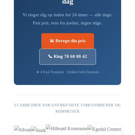
dag
Vi ringer dig op inden for 24 timer — alle dage.
Fast pris, rens fra jorden, ingen stige.
📊 Beregn din pris
📞 Ring 70 60 80 42
★ 4.8 på Trustpilot · Dækker hele Danmark
VI ARBEJDER FOR ANERKENDTE VIRKSOMHEDER OG
KOMMUNER