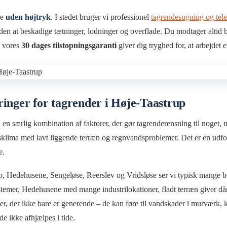
de
uden højtryk
. I stedet bruger vi professionel
tagrendesugning og tel
uden at beskadige tætninger, lodninger og overflade. Du modtager altid bi
g vores
30 dages tilstopningsgaranti
giver dig tryghed for, at arbejdet e
inger for tagrender i Høje-Taastrup
en særlig kombination af faktorer, der gør tagrenderensning til noget,
sklima med lavt liggende terræn og regnvandsproblemer. Det er en udfo
e.
up, Hedehusene, Sengeløse, Reerslev og Vridsløse ser vi typisk mange 
stemer, Hedehusene med mange industrilokationer, fladt terræn giver dår
nger, der ikke bare er generende – de kan føre til vandskader i murværk,
de ikke afhjælpes i tide.