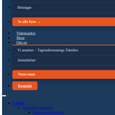
Helsingør
Se alle byer →
Vidensarkiv
Shop
Om os
Vi ansætter – Tagrenderensnings Tekniker
Anmeldelser
Vores team
Kontakt
Ydelser
Tagrende rensning
Hus og sommerhus