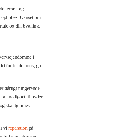
nde terræn og
le ophobes. Uanset om
eriale og din bygning.
rhvervsejendomme i
 fri for blade, mos, grus
er dårligt fungerende
ng i nedløbet, tilbyder
t og skal tømmes
er vi
reparation
på
vi forlader adressen.