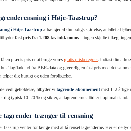
agrenderensning i Høje-Taastrup?
sning i Høje-Taastrup
afhænger af din boligs størrelse, antallet af lø
tilbyder
fast pris fra 1.208 kr. inkl. moms
– ingen skjulte tillæg, ingen
å en præcis pris er at bruge vores
gratis prisberegner
. Indtast din adre
 hus’ tagflade ud fra BBR-data og giver dig en fast pris med det samme.
hjælper dig hurtigt og uden forpligtelse.
e vedligeholdelse, tilbyder vi
tagrende-abonnement
med 1–2 årlige re
er dig typisk 10–20 % og sikrer, at tagrenderne altid er i optimal stand.
e tagrender trænger til rensning
-Taastrup venter for længe med at få renset tagrenderne. Her er de tydel