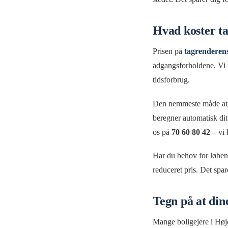
Hvad koster t
Prisen på
tagrenderen
adgangsforholdene. Vi 
tidsforbrug.
Den nemmeste måde at f
beregner automatisk dit
os på
70 60 80 42
– vi 
Har du behov for løbend
reduceret pris. Det spar
Tegn på at din
Mange boligejere i Høje