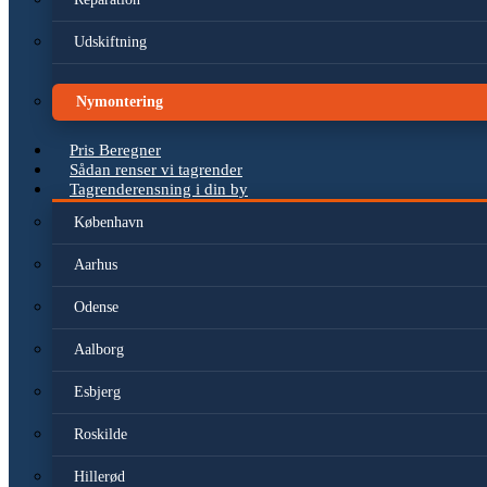
Udskiftning
Nymontering
Pris Beregner
Sådan renser vi tagrender
Tagrenderensning i din by
København
Aarhus
Odense
Aalborg
Esbjerg
Roskilde
Hillerød