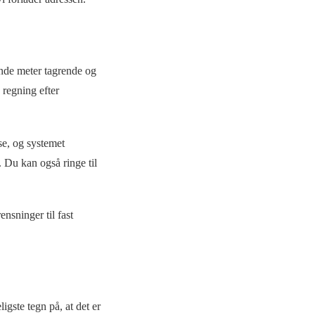
bende meter tagrende og
 regning efter
sse, og systemet
 Du kan også ringe til
nsninger til fast
igste tegn på, at det er