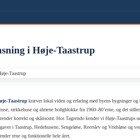
sning i Høje-Taastrup
øje-Taastrup
kræver lokal viden og erfaring med byens bygninger og 
huse, rækkehuse og almene boligblokke fra 1960–80’erne, og det stiller 
render korrekt og skånsomt. Hos Tagrendo kender vi Høje-Taastrups ud
pgaver i Taastrup, Hedehusene, Sengeløse, Reerslev og Vridsløse og ved
grender rene og funktionelle hele året.