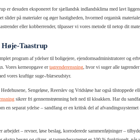
rup er desuden eksponeret for sjællandsk indlandsklima med lavt ligge
t slider på materialer og øger hastigheden, hvormed organisk materia
astrender eller kobberrender, tilpasser vi vores metode til netop dit mat
i Høje-Taastrup
mplet program af ydelser til boligejere, ejendomsadministratorer og e
n. Vores kerneopgave er
tagrenderensning
, hvor vi suger alle tagrender
ed vores kraftige suge-/blæseudstyr.
Hedehusene, Sengeløse, Reerslev og Vridsløse har også tilstoppede ell
ensning
sikrer fri gennemstrømning helt ned til kloakken. Har du sandfa
m en separat ydelse – sandfang er en kritisk del af afvandingssysteme
 arbejdet – revner, løse beslag, korroderede sammenføjninger – tilbyd
or ekstra besøg og sikrer, at tagrendesystemet er 100 % funktionelt, når 