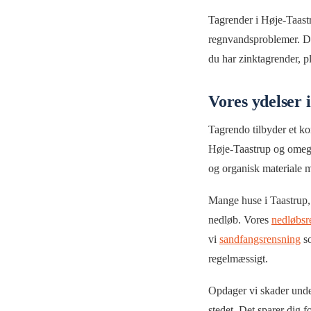
Tagrender i Høje-Taast
regnvandsproblemer. De
du har zinktagrender, pl
Vores ydelser 
Tagrendo tilbyder et ko
Høje-Taastrup og omeg
og organisk materiale m
Mange huse i Taastrup, 
nedløb. Vores
nedløbsr
vi
sandfangsrensning
so
regelmæssigt.
Opdager vi skader under
stedet. Det sparer dig f