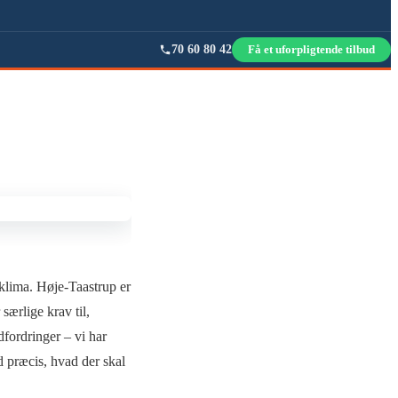
70 60 80 42
Få et uforpligtende tilbud
klima. Høje-Taastrup er
særlige krav til,
fordringer – vi har
 præcis, hvad der skal