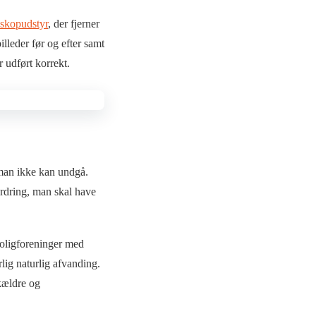
eskopudstyr
, der fjerner
lleder før og efter samt
r udført korrekt.
 man ikke kan undgå.
rdring, man skal have
boligforeninger med
lig naturlig afvanding.
 kældre og