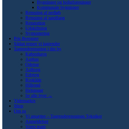
Bygninger og boligforeninger
Kommunale bygninger
Rensning af nedløb
Rensning af sandfang
Reparation
Udskiftning
Nymontering
Pris Beregner
Sådan renser vi tagrender
Tagrenderensning i din by
København
Aarhus
Odense
Aalborg
Esbjerg
Roskilde
Hillerød
Helsingør
Se alle byer →
Vidensarkiv
Shop
Om os
Vi ansætter – Tagrenderensnings Tekniker
Anmeldelser
Vores team