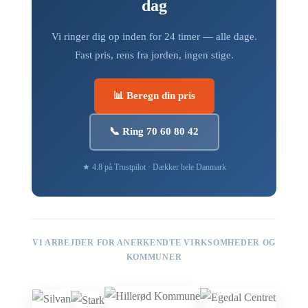
dag
Vi ringer dig op inden for 24 timer — alle dage.
Fast pris, rens fra jorden, ingen stige.
📊 Beregn din pris
📞 Ring 70 60 80 42
★ 4.8 på Trustpilot · Dækker hele Danmark
VI ARBEJDER FOR ANERKENDTE VIRKSOMHEDER OG
KOMMUNER