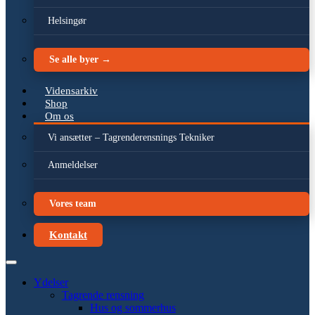
Helsingør
Se alle byer →
Vidensarkiv
Shop
Om os
Vi ansætter – Tagrenderensnings Tekniker
Anmeldelser
Vores team
Kontakt
Ydelser
Tagrende rensning
Hus og sommerhus