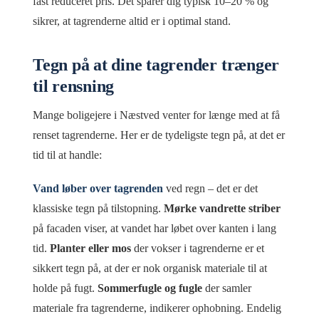
fast reduceret pris. Det sparer dig typisk 10–20 % og
sikrer, at tagrenderne altid er i optimal stand.
Tegn på at dine tagrender trænger
til rensning
Mange boligejere i Næstved venter for længe med at få
renset tagrenderne. Her er de tydeligste tegn på, at det er
tid til at handle:
Vand løber over tagrenden
ved regn – det er det
klassiske tegn på tilstopning.
Mørke vandrette striber
på facaden viser, at vandet har løbet over kanten i lang
tid.
Planter eller mos
der vokser i tagrenderne er et
sikkert tegn på, at der er nok organisk materiale til at
holde på fugt.
Sommerfugle og fugle
der samler
materiale fra tagrenderne, indikerer ophobning. Endelig