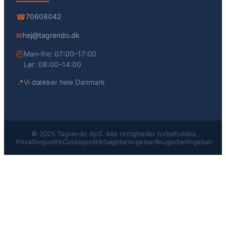
☎
70608042
✉
hej@tagrendo.dk
🕘
Man–fre: 07:00–17:00
Lør: 08:00–14:00
📍
Vi dækker hele Danmark
© 2025 Tagrendo ApS. Alle rettigheder forbeholdes.
Privatlivspolitik
Cookiepolitik
Salgsbetingelser
Brugerbetingelser