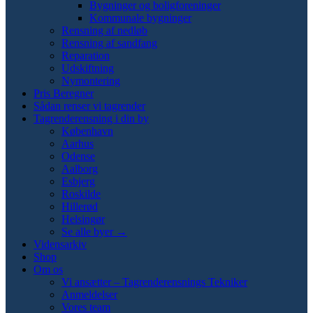
Bygninger og boligforeninger
Kommunale bygninger
Rensning af nedløb
Rensning af sandfang
Reparation
Udskiftning
Nymontering
Pris Beregner
Sådan renser vi tagrender
Tagrenderensning i din by
København
Aarhus
Odense
Aalborg
Esbjerg
Roskilde
Hillerød
Helsingør
Se alle byer →
Vidensarkiv
Shop
Om os
Vi ansætter – Tagrenderensnings Tekniker
Anmeldelser
Vores team