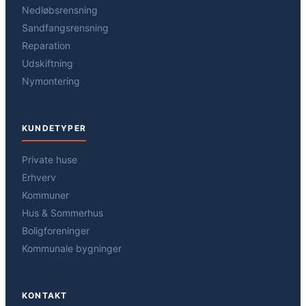
Nedløbsrensning
Sandfangsrensning
Reparation
Udskiftning
Nymontering
KUNDETYPER
Private huse
Erhverv
Kommuner
Hus & Sommerhus
Boligforeninger
Kommunale bygninger
KONTAKT