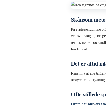
Skånsom metode
På etageejendomme og s
ved svær adgang bruger 
render, nedløb og sand
fundament.
Det er altid in
Rensning af alle tagrend
bestyrelsen, oprydning o
Ofte stillede 
Hvem har ansvaret for