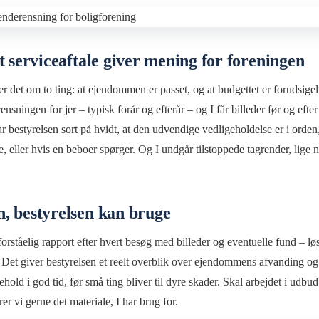
t serviceaftale giver mening for foreningen
er det om to ting: at ejendommen er passet, og at budgettet er forudsigel
rensningen for jer – typisk forår og efterår – og I får billeder før og efte
 bestyrelsen sort på hvidt, at den udvendige vedligeholdelse er i orden,
, eller hvis en beboer spørger. Og I undgår tilstoppede tagrender, lige n
, bestyrelsen kan bruge
tforståelig rapport efter hvert besøg med billeder og eventuelle fund – løs
et giver bestyrelsen et reelt overblik over ejendommens afvanding og 
hold i god tid, før små ting bliver til dyre skader. Skal arbejdet i udbu
er vi gerne det materiale, I har brug for.