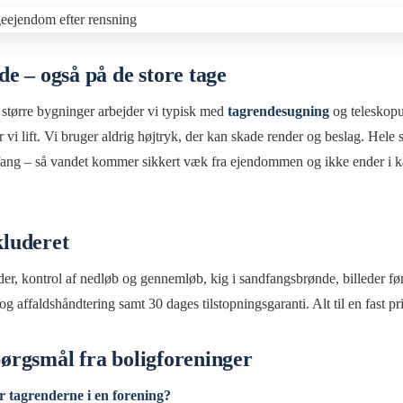
 – også på de store tage
tørre bygninger arbejder vi typisk med
tagrendesugning
og teleskopu
vi lift. Vi bruger aldrig højtryk, der kan skade render og beslag. Hele 
fang – så vandet kommer sikkert væk fra ejendommen og ikke ender i kæ
kluderet
er, kontrol af nedløb og gennemløb, kig i sandfangsbrønde, billeder før o
g affaldshåndtering samt 30 dages tilstopningsgaranti. Alt til en fast pr
spørgsmål fra boligforeninger
 tagrenderne i en forening?