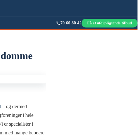
70 60 80 42
Få et uforpligtende tilbud
jendomme
t
– og dermed
foreninger i hele
er specialister i
ndom med mange beboere.