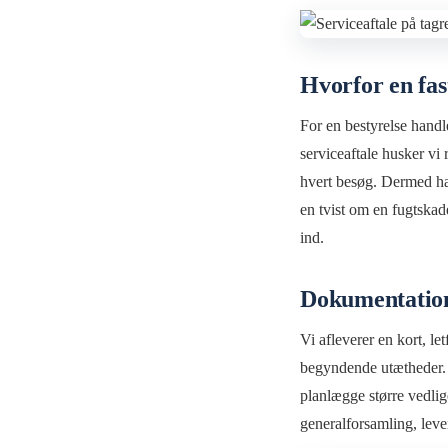
Hvorfor en fas
For en bestyrelse handl
serviceaftale husker vi 
hvert besøg. Dermed har
en tvist om en fugtskade
ind.
Dokumentation
Vi afleverer en kort, le
begyndende utætheder. D
planlægge større vedlige
generalforsamling, lever