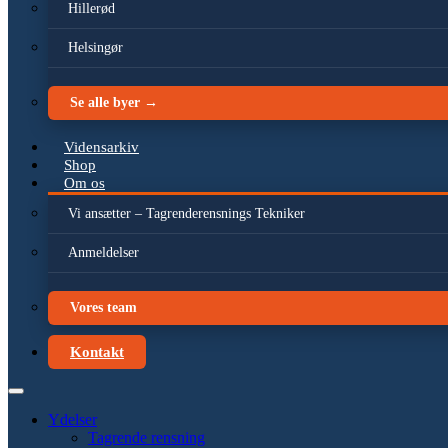
Hillerød
Helsingør
Se alle byer →
Vidensarkiv
Shop
Om os
Vi ansætter – Tagrenderensnings Tekniker
Anmeldelser
Vores team
Kontakt
Ydelser
Tagrende rensning