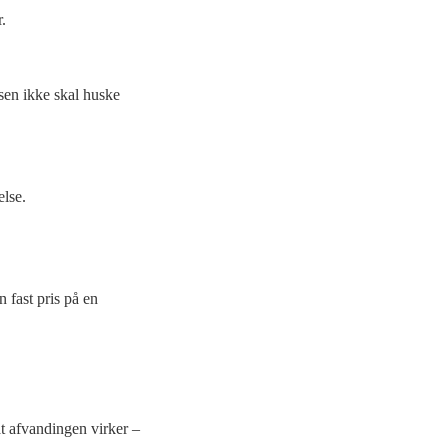
.
lsen ikke skal huske
else.
 fast pris på en
 at afvandingen virker –