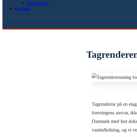
Vores team
Kontakt
Tagrenderen
Tagrenderne på en etage
foreningens ansvar, ikk
Danmark med fast dokum
vandafledning, og vi v