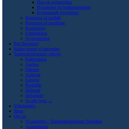
Hus og sommerhus
Bygninger og boligforeninger
Kommunale bygninger
Rensning af nedløb
Rensning af sandfang
Reparation
Udskiftning
Nymontering
Pris Beregner
Sådan renser vi tagrender
Tagrenderensning i din by
København
Aarhus
Odense
Aalborg
Esbjerg
Roskilde
Hillerød
Helsingør
Se alle byer →
Vidensarkiv
Shop
Om os
Vi ansætter – Tagrenderensnings Tekniker
Anmeldelser