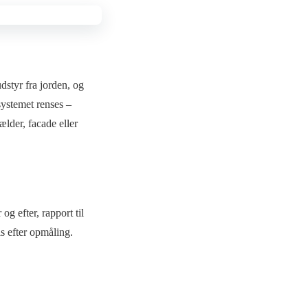
dstyr fra jorden, og
systemet renses –
lder, facade eller
g efter, rapport til
is efter opmåling.