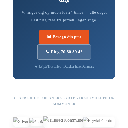
Vi ringer dig op inden for 24 timer — alle dage.
Fast pris, rens fra jorden, ingen stige.
📊 Beregn din pris
📞 Ring 70 60 80 42
★ 4.8 på Trustpilot · Dækker hele Danmark
VI ARBEJDER FOR ANERKENDTE VIRKSOMHEDER OG
KOMMUNER