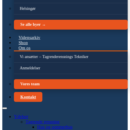
Helsingør
Se alle byer →
Vidensarkiv
Shop
Om os
Vi ansætter – Tagrenderensnings Tekniker
Anmeldelser
Vores team
Kontakt
Ydelser
Tagrende rensning
Hus og sommerhus