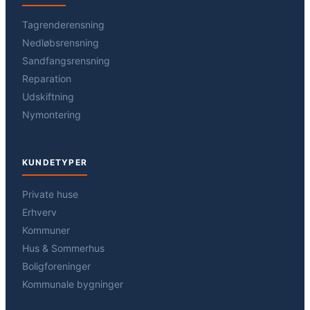
Tagrenderensning
Nedløbsrensning
Sandfangsrensning
Reparation
Udskiftning
Nymontering
KUNDETYPER
Private huse
Erhverv
Kommuner
Hus & Sommerhus
Boligforeninger
Kommunale bygninger