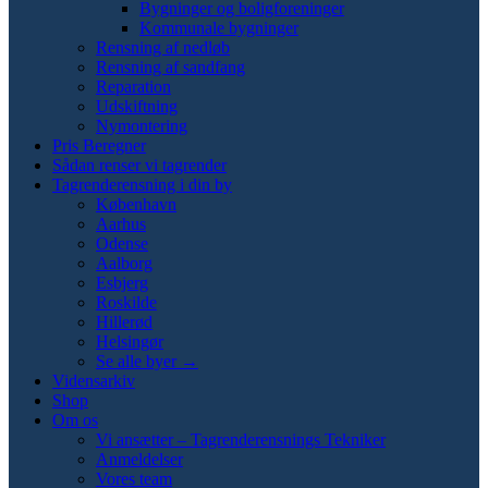
Bygninger og boligforeninger
Kommunale bygninger
Rensning af nedløb
Rensning af sandfang
Reparation
Udskiftning
Nymontering
Pris Beregner
Sådan renser vi tagrender
Tagrenderensning i din by
København
Aarhus
Odense
Aalborg
Esbjerg
Roskilde
Hillerød
Helsingør
Se alle byer →
Vidensarkiv
Shop
Om os
Vi ansætter – Tagrenderensnings Tekniker
Anmeldelser
Vores team