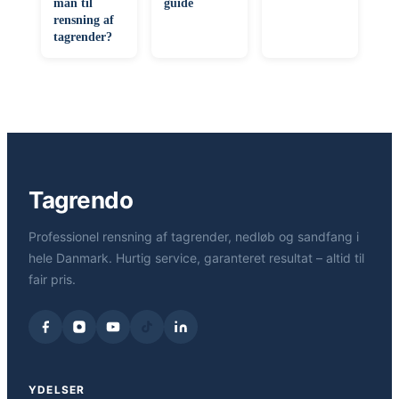
man til
guide
rensning af
tagrender?
Tagrendo
Professionel rensning af tagrender, nedløb og sandfang i
hele Danmark. Hurtig service, garanteret resultat – altid til
fair pris.
YDELSER