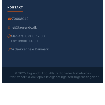
KONTAKT
☎
70608042
✉
hej@tagrendo.dk
🕘
Man–fre: 07:00–17:00
Lør: 08:00–14:00
📍
Vi dækker hele Danmark
© 2025 Tagrendo ApS. Alle rettigheder forbeholdes.
Privatlivspolitik
Cookiepolitik
Salgsbetingelser
Brugerbetingelser