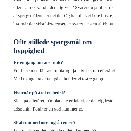
eller står der vand i den i tørvejr? Svarer du ja til bare ét
af spørgsmålene, er det tid. Og kan du slet ikke huske,
hvornår der sidst blev renset, er svaret næsten altid: nu.
Ofte stillede spørgsmål om
hyppighed
Er én gang om året nok?
For huse med få træer omkring, ja – typisk om efteråret.
Med mange træer tæt på anbefaler vi to-tre gange.
Hvornår på året er bedst?
Sidst på efteråret, når bladene er faldet, er det vigtigste
tidspunkt. Forår er en god nummer to.
Skal sommerhuset også renses?
Ja – og ofte er det netop her, det glemmes. Et