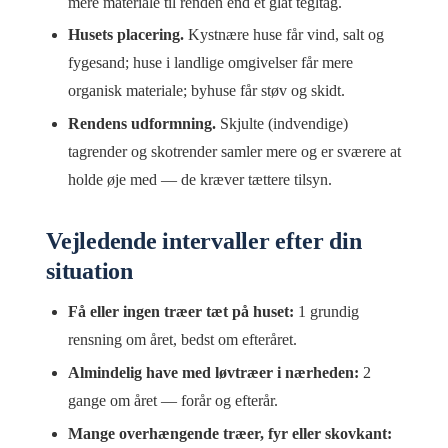
mere materiale til renden end et glat tegltag.
Husets placering.
Kystnære huse får vind, salt og
fygesand; huse i landlige omgivelser får mere
organisk materiale; byhuse får støv og skidt.
Rendens udformning.
Skjulte (indvendige)
tagrender og skotrender samler mere og er sværere at
holde øje med — de kræver tættere tilsyn.
Vejledende intervaller efter din
situation
Få eller ingen træer tæt på huset:
1 grundig
rensning om året, bedst om efteråret.
Almindelig have med løvtræer i nærheden:
2
gange om året — forår og efterår.
Mange overhængende træer, fyr eller skovkant: