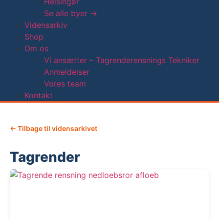
Helsingør
Se alle byer →
Vidensarkiv
Shop
Om os
Vi ansætter – Tagrenderensnings Tekniker
Anmeldelser
Vores team
Kontakt
← Tilbage til vidensarkivet
Tagrender