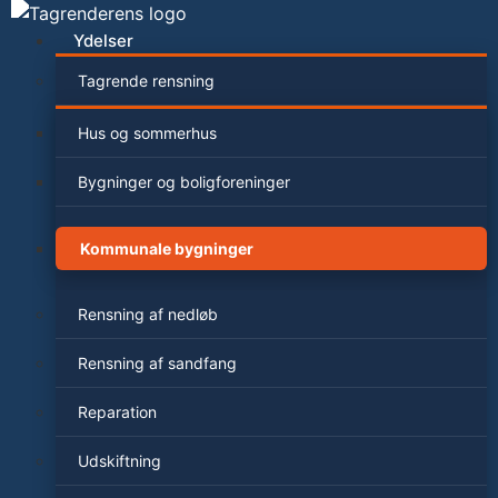
Videre
til
Ydelser
indhold
Tagrende rensning
Hus og sommerhus
Bygninger og boligforeninger
Kommunale bygninger
Rensning af nedløb
Rensning af sandfang
Reparation
Udskiftning