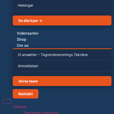
Helsingør
Se alle byer →
Vidensarkiv
Shop
Om os
Vi ansætter – Tagrenderensnings Tekniker
Anmeldelser
Vores team
Kontakt
Ydelser
Tagrende rensning