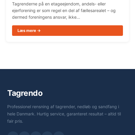
Tagrenderne på en etageejendom, andels- eller
ejerforening er som regel en del af fællesarealet – og
dermed foreningens ansvar, ikke...
Læs mere →
Tagrendo
Professionel rensning af tagrender, nedløb og sandfang i
hele Danmark. Hurtig service, garanteret resultat – altid til
fair pris.